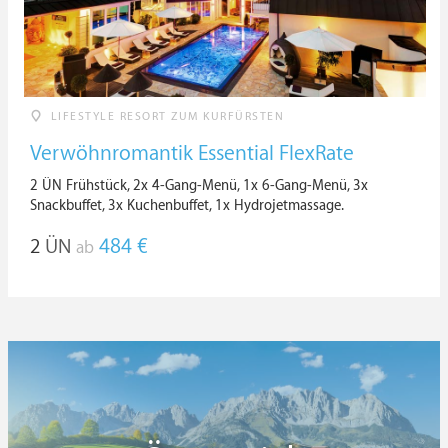
LIFESTYLE RESORT ZUM KURFÜRSTEN
Verwöhnromantik Essential FlexRate
2 ÜN Frühstück, 2x 4-Gang-Menü, 1x 6-Gang-Menü, 3x
Snackbuffet, 3x Kuchenbuffet, 1x Hydrojetmassage.
2
ÜN
484 €
ab