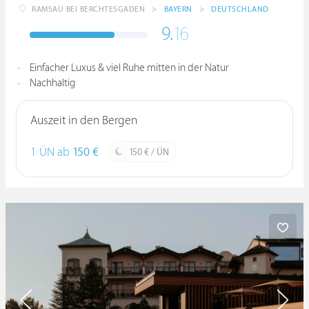
RAMSAU BEI BERCHTESGADEN
>
BAYERN
>
DEUTSCHLAND
9.
16
Einfacher Luxus & viel Ruhe mitten in der Natur
Nachhaltig
Auszeit in den Bergen
1 ÜN ab
150 €
150 € / ÜN