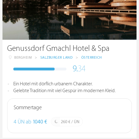
Genussdorf Gmachl Hotel & Spa
BERGHEIM
>
SALZBURGER LAND
>
ÖSTERREICH
9.
34
Ein Hotel mit dörflich urbanem Charakter.
Gelebte Tradition mit viel Gespür im modernen Kleid.
Sommertage
4 ÜN ab
1040 €
260 € / ÜN