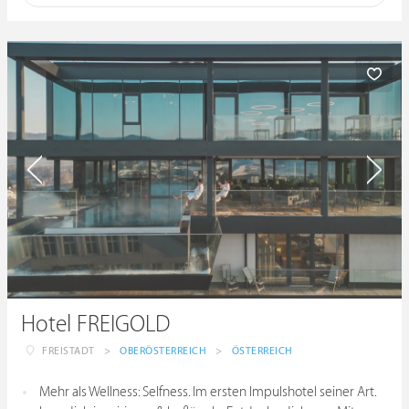
Hotel FREIGOLD
FREISTADT
>
OBERÖSTERREICH
>
ÖSTERREICH
Mehr als Wellness: Selfness. Im ersten Impulshotel seiner Art.