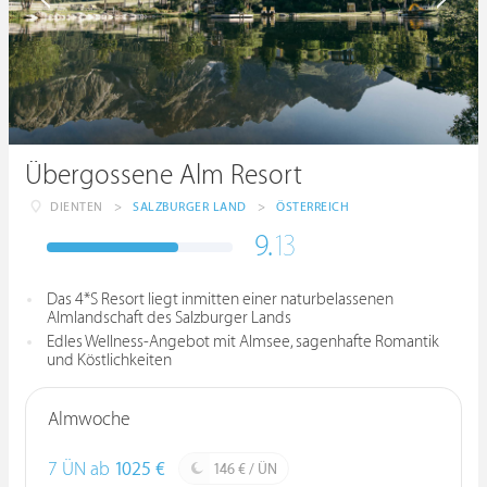
Übergossene Alm Resort
DIENTEN
>
SALZBURGER LAND
>
ÖSTERREICH
9.
13
Das 4*S Resort liegt inmitten einer naturbelassenen
Almlandschaft des Salzburger Lands
Edles Wellness-Angebot mit Almsee, sagenhafte Romantik
und Köstlichkeiten
Almwoche
7 ÜN ab
1025 €
146 € / ÜN