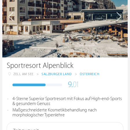
Sportresort Alpenblick
ZELL AM SEE
>
SALZBURGER LAND
>
ÖSTERREICH
9.
01
4-Sterne Superior Sportresort mit Fokus auf High-end-Sports
& gesundem Genuss
Maßgeschneiderte Kosmetikbehandlung nach
morphologischer Typenlehre