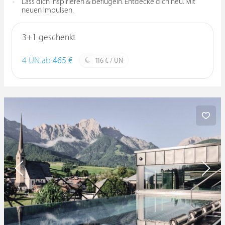
Lass dich inspirieren & beflügeln. Entdecke dich neu. Mit
neuen Impulsen.
3+1 geschenkt
4 ÜN ab
465 €
116 € / ÜN