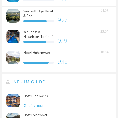
21.06.
Seezeitlodge Hotel
& Spa
9.
27
23.04.
Wellness &
Naturhotel Tonihof
9.
19
****S
10.04.
Hotel Hohenwart
9.
48
NEU IM GUIDE
Hotel Edelweiss
SÜDTIROL
Hotel Alpenhof