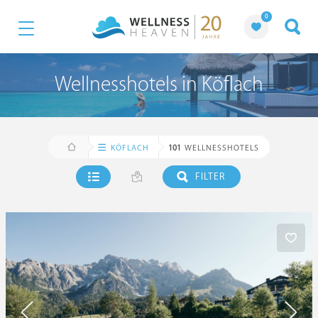
0
Wellnesshotels in Köflach
KÖFLACH
101
WELLNESSHOTELS
FILTER