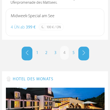
Uferpromenade des Mattsees.
Midweek-Special am See
4 ÜN ab
399 €
100 € / ÜN
1
2
3
4
5
HOTEL DES MONATS