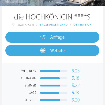
die HOCHKÖNIGIN ****S
>
SALZBURGER LAND
>
ÖSTERREICH
MARIA ALM
Anfrage
Website
9.
23
WELLNESS
9.
18
KULINARIK
9.
22
ZIMMER
9.
13
LAGE
9.
20
SERVICE