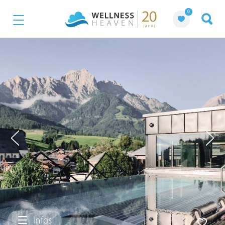
0
Infos