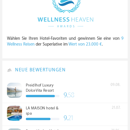
Wählen Sie Ihren Hotel-Favoriten und gewinnen Sie eine von
9
Wellness Reisen
der Superlative im
Wert von 23.000 €
.
NEUE BEWERTUNGEN
09.08.
Preidlhof Luxury
DolceVita Resort
9.
58
*****
21.07.
LA MAISON hotel &
spa
9.
21