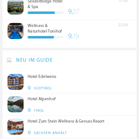
21.06.
Seezeitlodge Hotel
& Spa
9.
27
23.04.
Wellness &
Naturhotel Tonihof
9.
19
****S
NEU IM GUIDE
Hotel Edelweiss
SÜDTIROL
Hotel Alpenhof
TIROL
Hotel Zum Stein Wellness & Genuss Resort
SACHSEN-ANHALT