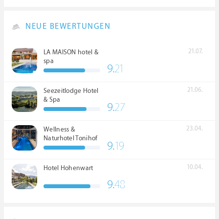
NEUE BEWERTUNGEN
21.07.
LA MAISON hotel &
spa
9.
21
21.06.
Seezeitlodge Hotel
& Spa
9.
27
23.04.
Wellness &
Naturhotel Tonihof
9.
19
****S
10.04.
Hotel Hohenwart
9.
48