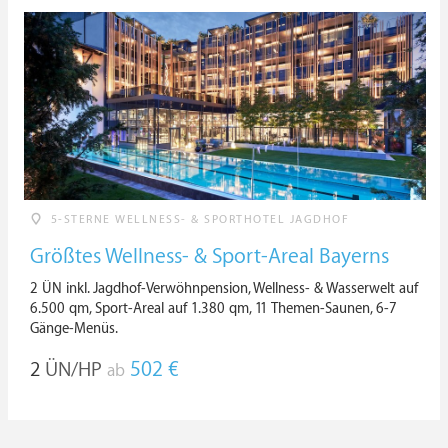
5-STERNE WELLNESS- & SPORTHOTEL JAGDHOF
Größtes Wellness- & Sport-Areal Bayerns
2 ÜN inkl. Jagdhof-Verwöhnpension, Wellness- & Wasserwelt auf
6.500 qm, Sport-Areal auf 1.380 qm, 11 Themen-Saunen, 6-7
Gänge-Menüs.
2
ÜN/HP
502 €
ab