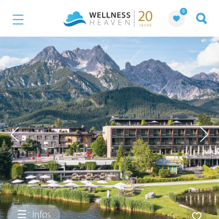
0
Infos