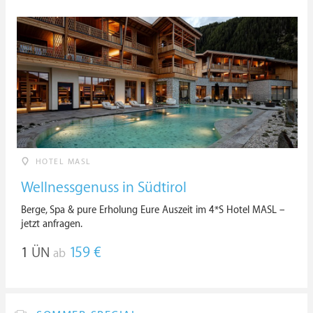
HOTEL MASL
Wellnessgenuss in Südtirol
Berge, Spa & pure Erholung Eure Auszeit im 4*S Hotel MASL –
jetzt anfragen.
1
ÜN
159 €
ab