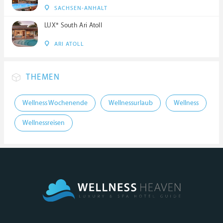
SACHSEN-ANHALT
LUX* South Ari Atoll
ARI ATOLL
THEMEN
Wellness Wochenende
Wellnessurlaub
Wellness
Wellnessreisen