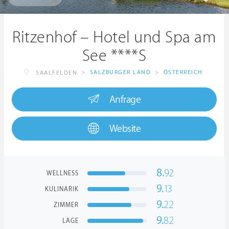
Ritzenhof – Hotel und Spa am
See ****S
>
SALZBURGER LAND
>
ÖSTERREICH
SAALFELDEN
Anfrage
Website
8.
92
WELLNESS
9.
13
KULINARIK
9.
22
ZIMMER
9.
82
LAGE