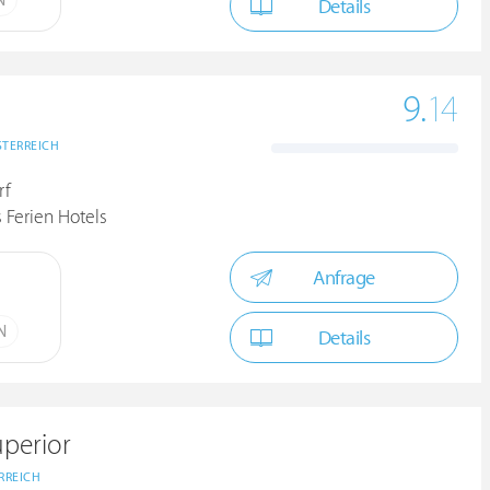
N
Details
9.
14
STERREICH
rf
 Ferien Hotels
Anfrage
N
Details
uperior
RREICH