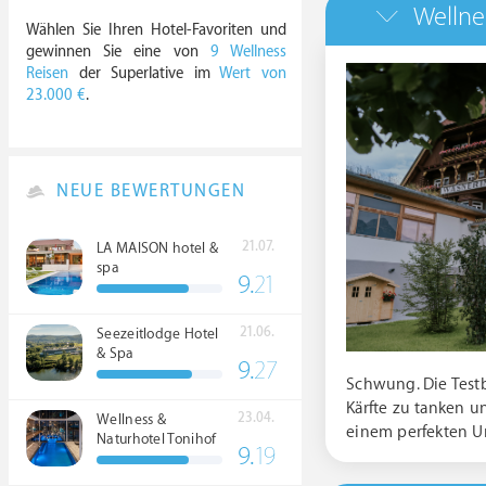
Wellne
Wählen Sie Ihren Hotel-Favoriten und
gewinnen Sie eine von
9 Wellness
Reisen
der Superlative im
Wert von
23.000 €
.
NEUE BEWERTUNGEN
21.07.
LA MAISON hotel &
spa
9.
21
21.06.
Seezeitlodge Hotel
& Spa
9.
27
Schwung. Die Testb
Kärfte zu tanken un
23.04.
Wellness &
einem perfekten U
Naturhotel Tonihof
9.
19
****S