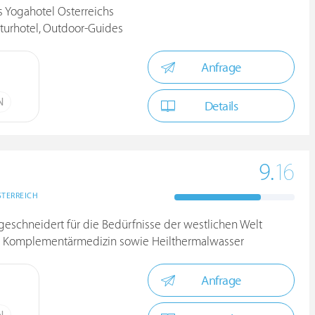
s Yogahotel Österreichs
aturhotel, Outdoor-Guides
Anfrage
N
Details
9.
16
STERREICH
geschneidert für die Bedürfnisse der westlichen Welt
 & Komplementärmedizin sowie Heilthermalwasser
Anfrage