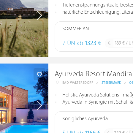
Tiefenenstpannungsrituale, beste
natürliche Entschleunigung, Liter
SOMMER.AN
7 ÜN ab
1323 €
189 € / Ü
Ayurveda Resort Mandira
BAD WALTERSDORF
>
STEIERMARK
>
Ö
Holistic Ayurveda Solutions - maß
Ayurveda in Synergie mit Schul-
Königliches Ayurveda