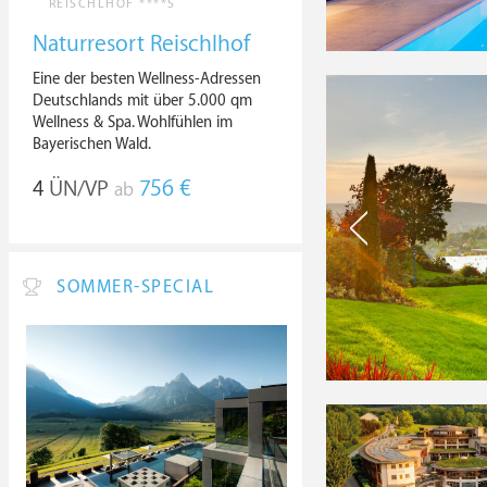
REISCHLHOF ****S
Naturresort Reischlhof
Eine der besten Wellness-Adressen
Deutschlands mit über 5.000 qm
Wellness & Spa. Wohlfühlen im
Bayerischen Wald.
4
ÜN/VP
756 €
ab
SOMMER-SPECIAL