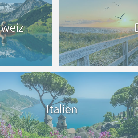
hweiz
Italien