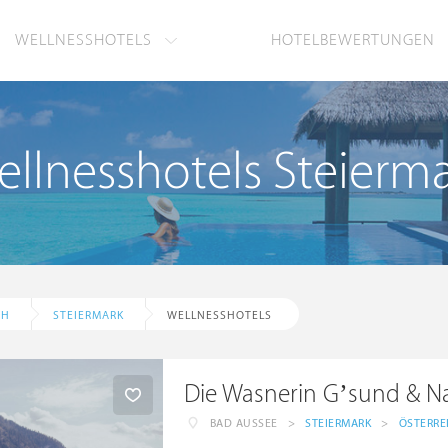
WELLNESSHOTELS
HOTELBEWERTUNGEN
llnesshotels Steierm
CH
STEIERMARK
WELLNESSHOTELS
Die Wasnerin G’sund & Na
BAD AUSSEE
>
STEIERMARK
>
ÖSTERRE