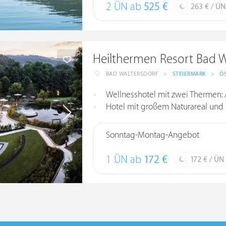
2 ÜN ab
525 €
263 € / ÜN
Heilthermen Resort Bad W
BAD WALTERSDORF
>
STEIERMARK
>
Ö
Wellnesshotel mit zwei Thermen: 
Hotel mit großem Naturareal und n
Sonntag-Montag-Angebot
1 ÜN ab
172 €
172 € / ÜN