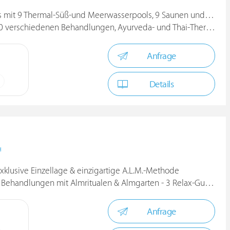
9 Thermal-Süß-und Meerwasserpools, 9 Saunen und 9 Ruhebereichen
schiedenen Behandlungen, Ayurveda- und Thai-Therapeuten, etc.
Anfrage
Details
H
xklusive Einzellage & einzigartige A.L.M.-Methode
handlungen mit Almritualen & Almgarten - 3 Relax-Guide-Lilien
Anfrage