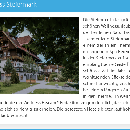
ss Steiermark
Die Steiermark, das grü
schönen Wellnessurlaub 
der herrlichen Natur lä
Thermenland Steiermark
einem der an ein Therm
mit eigenem Spa-Berei
in der Steiermark auf s
empfängt seine Gäste fr
schönste Zeit im Jahr -
wohltuenden Effekte des
schnell unwichtig ersch
bei einem längeren Auf
in der Therme. Ein Well
erichte der Wellness Heaven® Redaktion zeigen deutlich, dass ei
d sich so richtig zu erholen. Die getesteten Hotels bieten, auf ho
rlaub wünscht.