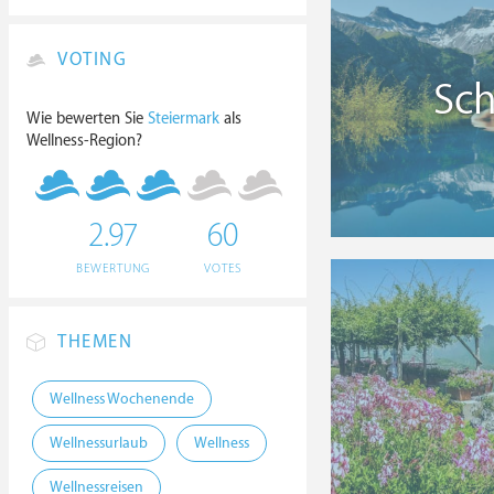
VOTING
Sc
Wie bewerten Sie
Steiermark
als
Wellness-Region?
2.97
60
BEWERTUNG
VOTES
THEMEN
Wellness Wochenende
Wellnessurlaub
Wellness
Wellnessreisen