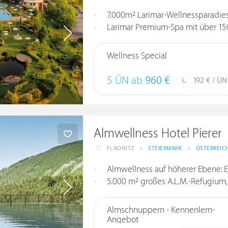
7.000m² Larimar-Wellnessparadies mit 
Larimar Premium-Spa mit über 150 ver
Wellness Special
5 ÜN ab
960 €
192 € / ÜN
Almwellness Hotel Pierer
FLADNITZ
>
STEIERMARK
>
ÖSTERREIC
Almwellness auf höherer Ebene: E
5.000 m² großes A.L.M.-Refugium, Be
Almschnuppern - Kennenlern-
Angebot