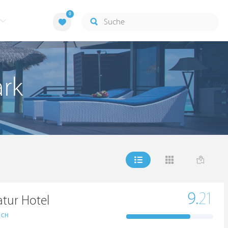
0
ark
9.
21
tur Hotel
ICH