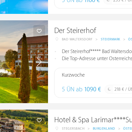
5 ÜN ab
1166 €
233 € / Ü
Der Steirerhof
BAD WALTERSDORF
>
STEIERMARK
>
Ö
Der Steirerhof***** Bad Waltersdo
Die Top-Adresse unter Österreichs
Kurzwoche
5 ÜN ab
1090 €
218 € / Ü
Hotel & Spa Larimar****S
STEGERSBACH
>
BURGENLAND
>
ÖSTE