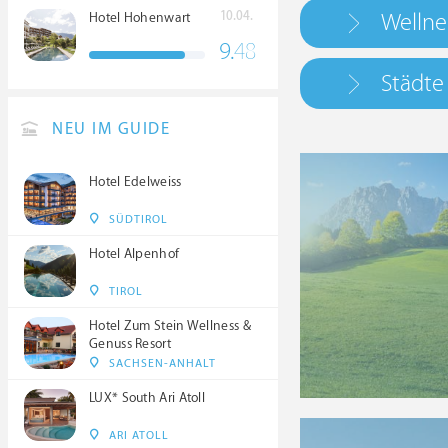
Wellne
10.04.
Hotel Hohenwart
9.
48
Städte
NEU IM GUIDE
Hotel Edelweiss
SÜDTIROL
Hotel Alpenhof
TIROL
Hotel Zum Stein Wellness &
Genuss Resort
SACHSEN-ANHALT
LUX* South Ari Atoll
ARI ATOLL