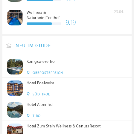
23.04.
Wellness &
Naturhotel Tonihof
9.
19
****S
NEU IM GUIDE
Königswieserhof
OBERÖSTERREICH
Hotel Edelweiss
SÜDTIROL
Hotel Alpenhof
TIROL
Hotel Zum Stein Wellness & Genuss Resort