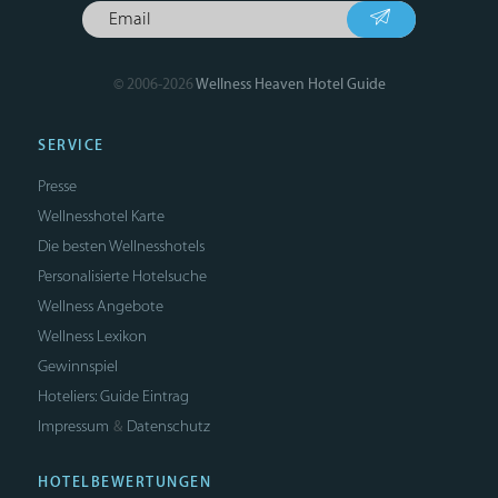
© 2006-2026
Wellness Heaven Hotel Guide
SERVICE
Presse
Wellnesshotel Karte
Die besten Wellnesshotels
Personalisierte Hotelsuche
Wellness Angebote
Wellness Lexikon
Gewinnspiel
Hoteliers: Guide Eintrag
Impressum
Datenschutz
&
HOTELBEWERTUNGEN