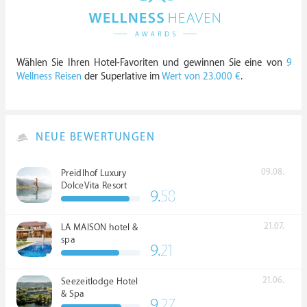
Wählen Sie Ihren Hotel-Favoriten und gewinnen Sie eine von
9
Wellness Reisen
der Superlative im
Wert von 23.000 €
.
NEUE BEWERTUNGEN
09.08.
Preidlhof Luxury
DolceVita Resort
9.
58
*****
21.07.
LA MAISON hotel &
spa
9.
21
21.06.
Seezeitlodge Hotel
& Spa
9.
27