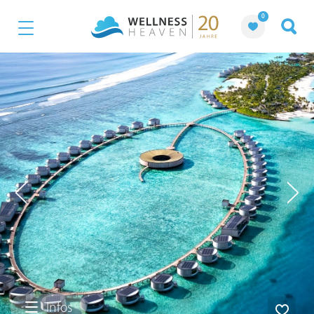
0
Infos