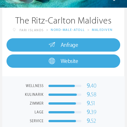
The Ritz-Carlton Maldives
>
NORD-MALE-ATOLL
>
MALEDIVEN
FARI ISLANDS
Anfrage
Website
9.
40
WELLNESS
9.
58
KULINARIK
9.
51
ZIMMER
9.
39
LAGE
9.
52
SERVICE