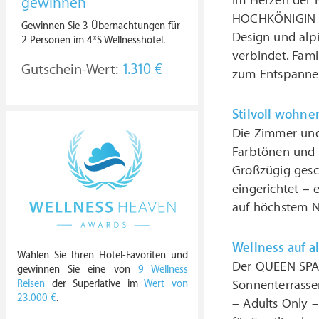
Im Herzen der 
gewinnen
HOCHKÖNIGIN **
Gewinnen Sie 3 Übernachtungen für
Design und alpi
2 Personen im 4*S Wellnesshotel.
verbindet. Fam
Gutschein-Wert:
1.310 €
zum Entspannen
Stilvoll wohne
Die Zimmer und
Farbtönen und 
Großzügig gesch
eingerichtet –
auf höchstem N
Wellness auf a
Wählen Sie Ihren Hotel-Favoriten und
Der QUEEN SPA (
gewinnen Sie eine von
9 Wellness
Sonnenterrasse
Reisen
der Superlative im
Wert von
23.000 €
.
– Adults Only –