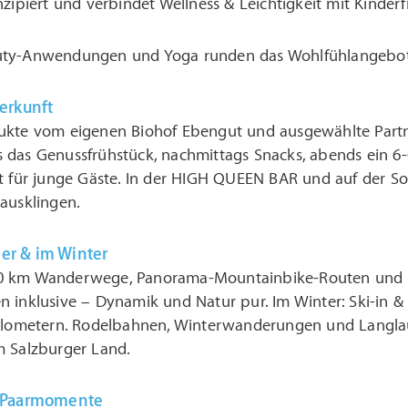
nzipiert und verbindet Wellness & Leichtigkeit mit Kinderf
uty-Anwendungen und Yoga runden das Wohlfühlangebot
Herkunft
ukte vom eigenen Biohof Ebengut und ausgewählte Part
 das Genussfrühstück, nachmittags Snacks, abends ein
t für junge Gäste. In der HIGH QUEEN BAR und auf der So
ausklingen.
er & im Winter
 km Wanderwege, Panorama-Mountainbike-Routen und Al
 inklusive – Dynamik und Natur pur. Im Winter: Ski-in &
kilometern. Rodelbahnen, Winterwanderungen und Langlau
m Salzburger Land.
& Paarmomente