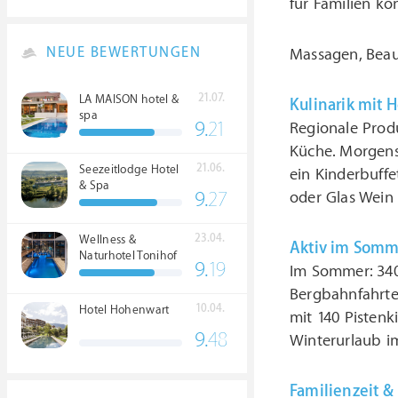
für Familien ko
NEUE BEWERTUNGEN
Massagen, Bea
21.07.
LA MAISON hotel &
Kulinarik mit 
spa
9.
21
Regionale Prod
Küche. Morgens
21.06.
Seezeitlodge Hotel
ein Kinderbuffe
& Spa
9.
27
oder Glas Wein 
23.04.
Wellness &
Aktiv im Somm
Naturhotel Tonihof
9.
19
Im Sommer: 340
****S
Bergbahnfahrten
10.04.
Hotel Hohenwart
mit 140 Pisten
9.
48
Winterurlaub i
Familienzeit 