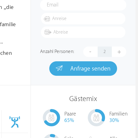
h „die
familie
..
-
+
Anzahl Personen:
schen
Anfrage senden
Gästemix
Paare
Familien
65
%
30
%