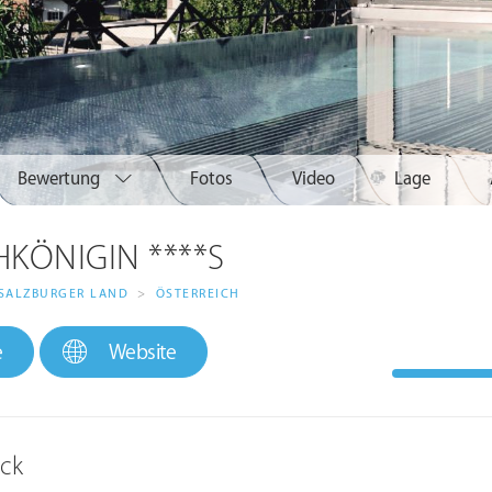
Bewertung
Fotos
Video
Lage
HKÖNIGIN ****S
SALZBURGER LAND
>
ÖSTERREICH
e
Website
ick