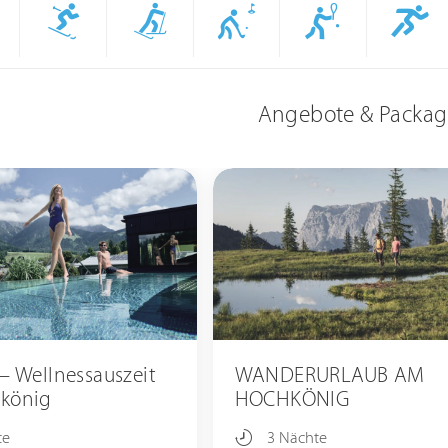
Angebote & Packag
– Wellnessauszeit
WANDERURLAUB AM
könig
HOCHKÖNIG
te
3 Nächte