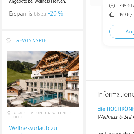
Angebote bei Wellness Heaven.
398 €
Pa
Ersparnis
-20 %
bis zu
199 €
/ 
Ang
GEWINNSPIEL
Information
die HOCHKÖNIG
ALMGUT MOUNTAIN WELLNESS
Wellness & Stil
HOTEL
Wellnessurlaub zu