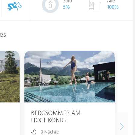
Solo
Alle
5
%
100%
es
BERGSOMMER AM
He
HOCHKÖNIG
Ho
3 Nächte