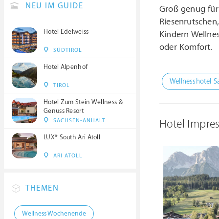
NEU IM GUIDE
Groß genug für 
Riesenrutschen
Hotel Edelweiss
Kindern Wellnes
oder Komfort.
SÜDTIROL
Hotel Alpenhof
Wellnesshotel S
TIROL
Hotel Zum Stein Wellness &
Genuss Resort
SACHSEN-ANHALT
Hotel Impre
LUX* South Ari Atoll
ARI ATOLL
THEMEN
Wellness Wochenende