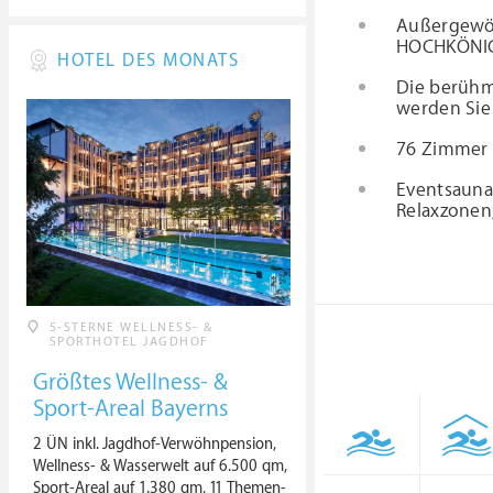
Außergewöhn
HOCHKÖNI
HOTEL DES MONATS
Die berühmt
werden Sie
76 Zimmer 
Eventsauna
Relaxzonen
5-STERNE WELLNESS- &
SPORTHOTEL JAGDHOF
Größtes Wellness- &
Sport-Areal Bayerns
2 ÜN inkl. Jagdhof-Verwöhnpension,
Wellness- & Wasserwelt auf 6.500 qm,
Sport-Areal auf 1.380 qm, 11 Themen-