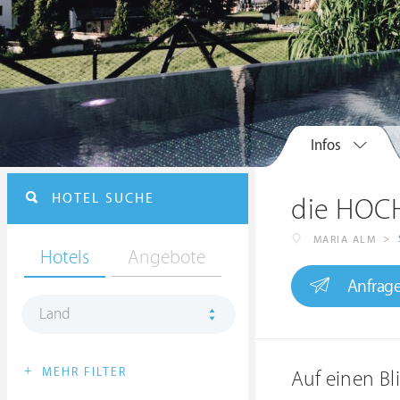
Infos
HOTEL SUCHE
die HOC
>
MARIA ALM
Hotels
Angebote
Anfrag
Land
+
MEHR FILTER
Auf einen Bl