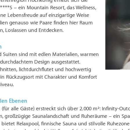
Ferienregion Hochkönig erhebt sich die
**S – ein Mountain Resort, das Wellness,
ne Lebensfreude auf einzigartige Weise
ilien genauso wie Paare finden hier Raum
, Loslassen und Entdecken.
n
 Suiten sind mit edlen Materialien, warmen
durchdachtem Design ausgestattet.
nitten, lichtdurchflutet und hochwertig
 ein Rückzugsort mit Charakter und Komfort
iveau.
llen Ebenen
für alle Gäste) erstreckt sich über 2.000 m²: Infinity-Ou
n, großzügige Saunalandschaft und Ruheräume – ein Spa-
 bietet Relaxpool, finnische Sauna und stilvolle Ruhezon