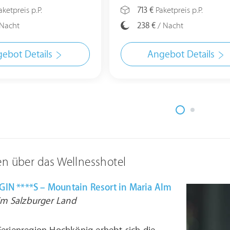
ketpreis p.P.
713 €
Paketpreis p.P.
Nacht
238 €
/ Nacht
ebot Details
Angebot Details
en über das Wellnesshotel
IN ****S – Mountain Resort in Maria Alm
 im Salzburger Land