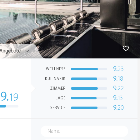
Angebote
9.
23
WELLNESS
9.
18
KULINARIK
9.
22
ZIMMER
9.
19
9.
13
LAGE
9.
20
SERVICE