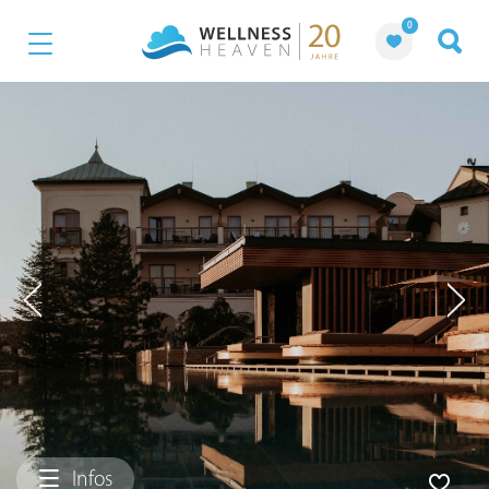
0
Infos