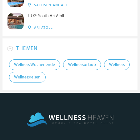
SACHSEN-ANHALT
LUX* South Ari Atoll
ARI ATOLL
THEMEN
Wellness Wochenende
Wellnessurlaub
Wellness
Wellnessreisen