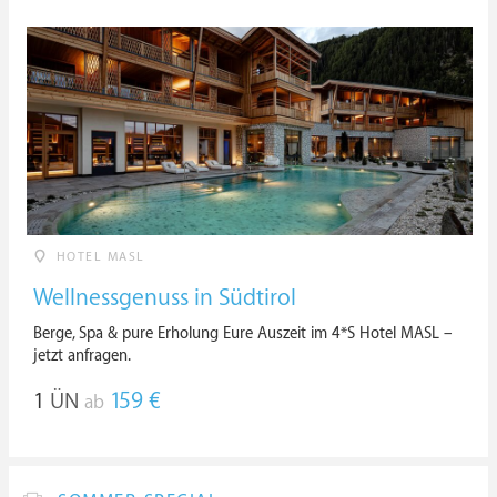
HOTEL MASL
Wellnessgenuss in Südtirol
Berge, Spa & pure Erholung Eure Auszeit im 4*S Hotel MASL –
jetzt anfragen.
1
ÜN
159 €
ab