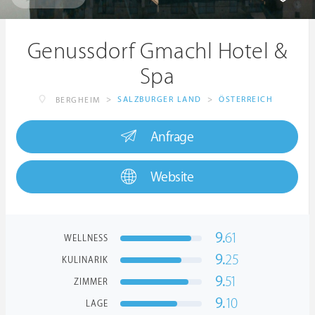
Genussdorf Gmachl Hotel &
Spa
>
SALZBURGER LAND
>
ÖSTERREICH
BERGHEIM
Anfrage
Website
9.
61
WELLNESS
9.
25
KULINARIK
9.
51
ZIMMER
9.
10
LAGE