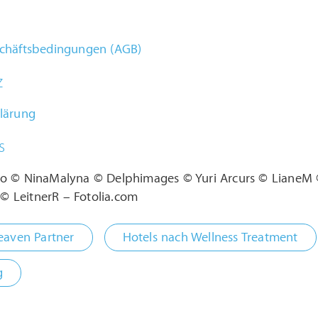
chäftsbedingungen (AGB)
z
lärung
s
o © NinaMalyna © Delphimages © Yuri Arcurs © LianeM 
 LeitnerR – Fotolia.com
eaven Partner
Hotels nach Wellness Treatment
g