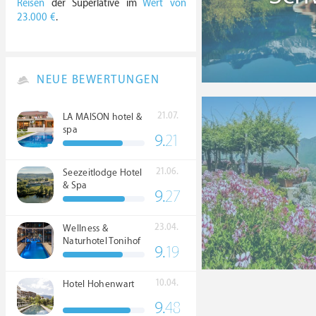
Reisen
der Superlative im
Wert von
23.000 €
.
NEUE BEWERTUNGEN
21.07.
LA MAISON hotel &
spa
9.
21
21.06.
Seezeitlodge Hotel
& Spa
9.
27
23.04.
Wellness &
Naturhotel Tonihof
9.
19
****S
10.04.
Hotel Hohenwart
9.
48