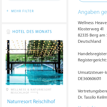
+
Angaben ge
MEHR FILTER
Wellness Heav
Klosterweg 41
HOTEL DES MONATS
82335 Berg am 
Deutschland
Handelsregister
Registergerich
Umsatzsteuer-I
DE360606011
WELLNESS & NATURRESORT
Vertretungsbere
REISCHLHOF ****S
Dr. Tassilo Kei
Naturresort Reischlhof