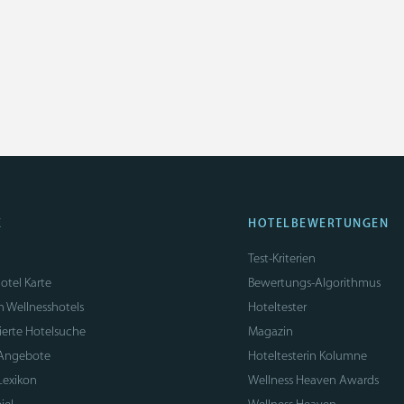
E
HOTELBEWERTUNGEN
Test-Kriterien
otel Karte
Bewertungs-Algorithmus
n Wellnesshotels
Hoteltester
sierte Hotelsuche
Magazin
 Angebote
Hoteltesterin Kolumne
Lexikon
Wellness Heaven Awards