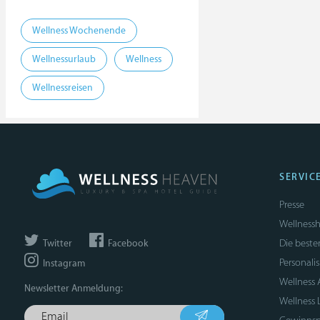
Wellness Wochenende
Wellnessurlaub
Wellness
Wellnessreisen
SERVIC
Presse
Wellnessh
Die beste
Twitter
Facebook
Personali
Instagram
Wellness
Newsletter Anmeldung:
Wellness 