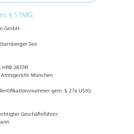
m. § 5 TMG:
en GmbH
Starnberger See
: HRB 283741
t: Amtsgericht München
dentifikationsnummer gem. § 27a UStG:
chtigter Geschäftsführer:
lmann