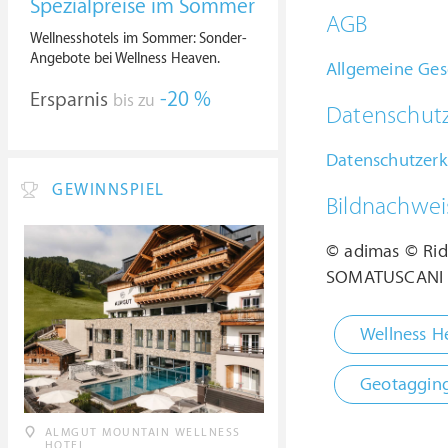
Spezialpreise im Sommer
AGB
Wellnesshotels im Sommer: Sonder-
Angebote bei Wellness Heaven.
Allgemeine Ges
Ersparnis
-20 %
bis zu
Datenschut
Datenschutzerk
GEWINNSPIEL
Bildnachwei
© adimas © Rid
SOMATUSCANI ©
Wellness H
Geotaggin
ALMGUT MOUNTAIN WELLNESS
HOTEL