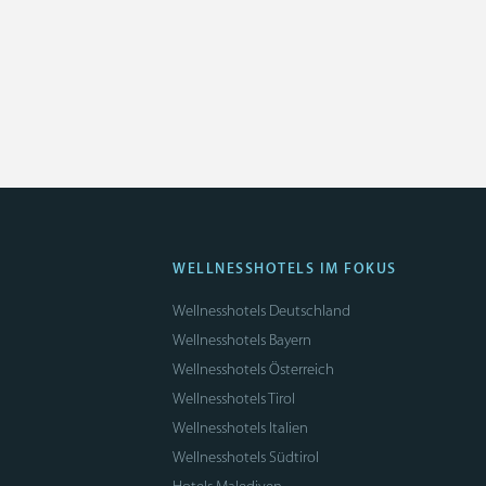
WELLNESSHOTELS IM FOKUS
Wellnesshotels Deutschland
Wellnesshotels Bayern
Wellnesshotels Österreich
Wellnesshotels Tirol
Wellnesshotels Italien
Wellnesshotels Südtirol