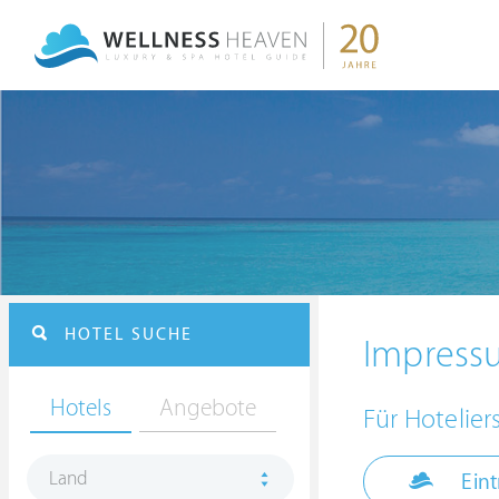
HOTEL SUCHE
Impress
Hotels
Angebote
Für Hotelier
Land
Eint