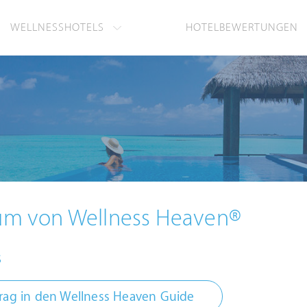
WELLNESSHOTELS
HOTELBEWERTUNGEN
um von Wellness Heaven®
s
rag in den Wellness Heaven Guide