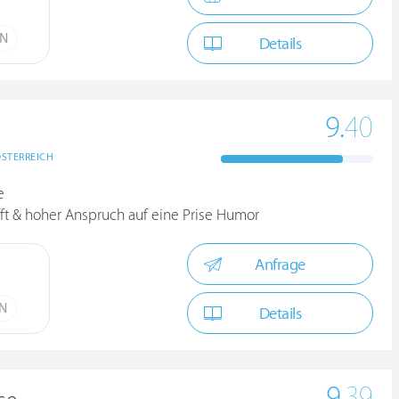
ÜN
Details
9.
40
STERREICH
e
fft & hoher Anspruch auf eine Prise Humor
Anfrage
ÜN
Details
9.
39