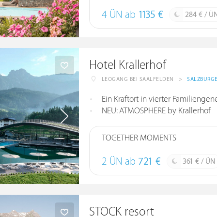
4 ÜN ab
1135 €
284 € / Ü
Hotel Krallerhof
LEOGANG BEI SAALFELDEN
>
SALZBURG
Ein Kraftort in vierter Familiengen
NEU: ATMOSPHERE by Krallerhof
TOGETHER MOMENTS
2 ÜN ab
721 €
361 € / ÜN
STOCK resort