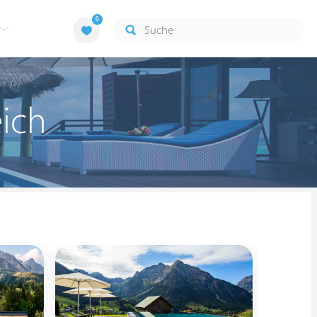
0
eich