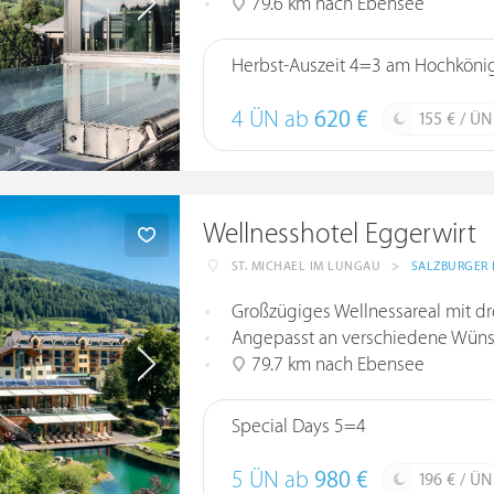
79.6 km nach Ebensee
Herbst-Auszeit 4=3 am Hochköni
4 ÜN ab
620 €
155 € / ÜN
Wellnesshotel Eggerwirt
ST. MICHAEL IM LUNGAU
>
SALZBURGER
Großzügiges Wellnessareal mit dr
Angepasst an verschiedene Wüns
79.7 km nach Ebensee
Special Days 5=4
5 ÜN ab
980 €
196 € / ÜN