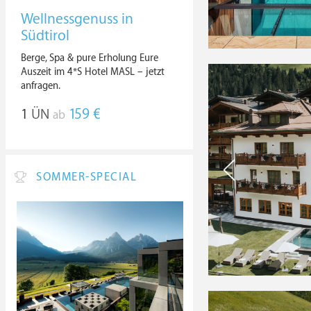
Wellnessgenuss in
Südtirol
Berge, Spa & pure Erholung Eure
Auszeit im 4*S Hotel MASL – jetzt
anfragen.
1
ÜN
159 €
ab
SOMMER-SPECIAL