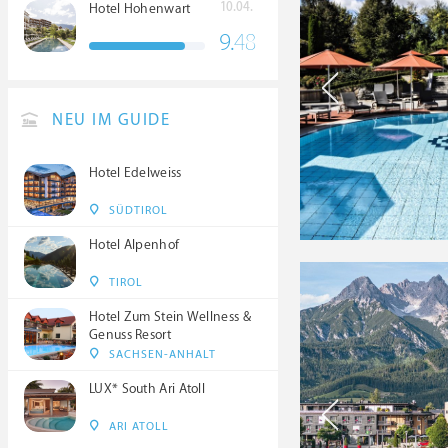
10.04.
Hotel Hohenwart
9.
48
NEU IM GUIDE
Hotel Edelweiss
SÜDTIROL
Hotel Alpenhof
TIROL
Hotel Zum Stein Wellness &
Genuss Resort
SACHSEN-ANHALT
LUX* South Ari Atoll
ARI ATOLL