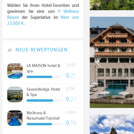
Wählen Sie Ihren Hotel-Favoriten und
gewinnen Sie eine von
9 Wellness
Reisen
der Superlative im
Wert von
23.000 €
.
NEUE BEWERTUNGEN
21.07.
LA MAISON hotel &
spa
9.
21
21.06.
Seezeitlodge Hotel
& Spa
9.
27
23.04.
Wellness &
Naturhotel Tonihof
9.
19
****S