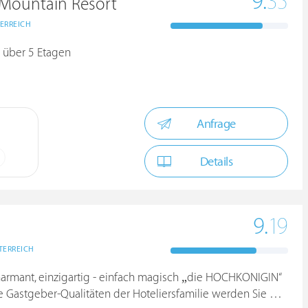
9.
35
Mountain Resort
ERREICH
 über 5 Etagen
Anfrage
Details
9.
19
TERREICH
harmant, einzigartig - einfach magisch „die HOCHKÖNIGIN“
stgeber-Qualitäten der Hoteliersfamilie werden Sie begeistern