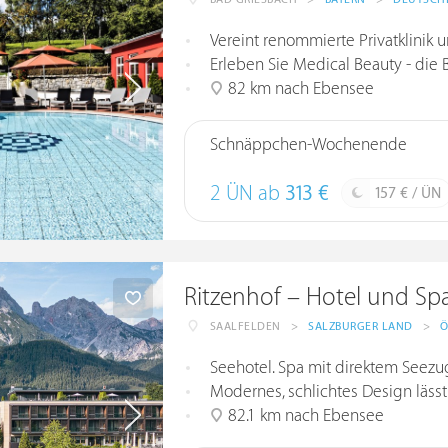
Vereint renommierte Privatklinik
Erleben Sie Medical Beauty - die Br
82 km nach Ebensee
Schnäppchen-Wochenende
2 ÜN ab
313 €
157 € / ÜN
Ritzenhof – Hotel und Sp
SAALFELDEN
>
SALZBURGER LAND
>
Ö
Seehotel. Spa mit direktem Seezu
Modernes, schlichtes Design lässt
82.1 km nach Ebensee