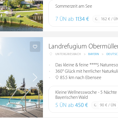
Sommerzeit am See
7 ÜN ab
1134 €
162 € / Ü
Landrefugium Obermüller |
UNTERGRIESBACH
>
BAYERN
>
DEUTS
Das kleine & feine ****S Naturres
360° Glück mit herrlicher Naturk
85.5 km nach Ebensee
Kleine Wellnesswoche - 5 Nächte 
Bayerischen Wald
5 ÜN ab
450 €
90 € / ÜN