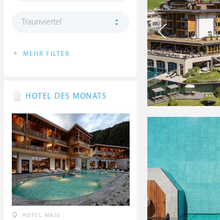
Traunviertel
+
MEHR FILTER
HOTEL DES MONATS
HOTEL MASL