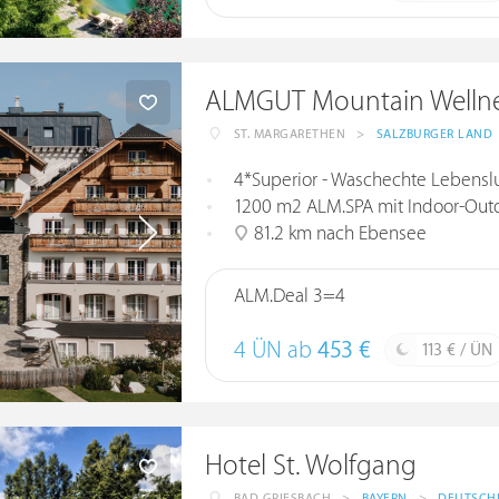
ALMGUT Mountain Wellne
ST. MARGARETHEN
>
SALZBURGER LAND
4*Superior - Waschechte Lebenslus
1200 m2 ALM.SPA mit Indoor-Outd
81.2 km nach Ebensee
ALM.Deal 3=4
4 ÜN ab
453 €
113 € / ÜN
Hotel St. Wolfgang
BAD GRIESBACH
>
BAYERN
>
DEUTSCH