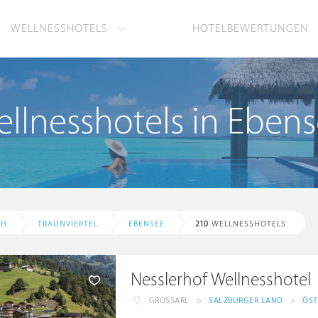
WELLNESSHOTELS
HOTELBEWERTUNGEN
llnesshotels in Eben
CH
TRAUNVIERTEL
EBENSEE
210
WELLNESSHOTELS
Nesslerhof Wellnesshotel
GROSSARL
>
SALZBURGER LAND
>
ÖST