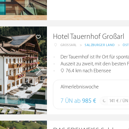
Hotel Tauernhof Großarl
GROSSARL
>
SALZBURGER LAND
>
ÖST
Der Tauernhof ist Ihr Ort für sp
Auszeit zu zweit, mit den besten 
76.4 km nach Ebensee
Almerlebniswoche
7 ÜN ab
985 €
141 € / ÜN