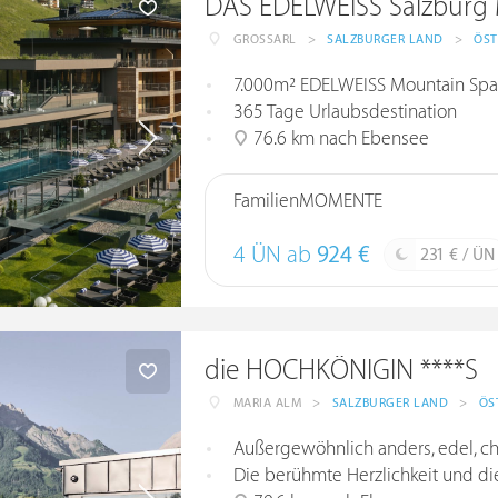
DAS EDELWEISS Salzburg 
GROSSARL
>
SALZBURGER LAND
>
ÖST
7.000m² EDELWEISS Mountain Spa
365 Tage Urlaubsdestination
76.6 km nach Ebensee
FamilienMOMENTE
4 ÜN ab
924 €
231 € / ÜN
die HOCHKÖNIGIN ****S
MARIA ALM
>
SALZBURGER LAND
>
ÖS
Außergewöhnlich anders, edel, c
Die berühmte Herzlichkeit und die Ga