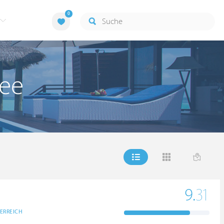
0
see
9.
31
ERREICH