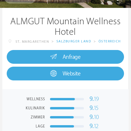
ALMGUT Mountain Wellness
Hotel
>
SALZBURGER LAND
>
ÖSTERREICH
ST. MARGARETHEN
Anfrage
Website
9.
19
WELLNESS
9.
15
KULINARIK
9.
10
ZIMMER
9.
12
LAGE