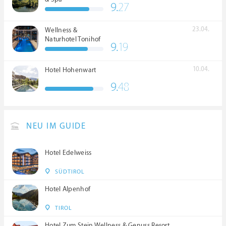
9.
27
23.04.
Wellness &
Naturhotel Tonihof
9.
19
****S
10.04.
Hotel Hohenwart
9.
48
NEU IM GUIDE
Hotel Edelweiss
SÜDTIROL
Hotel Alpenhof
TIROL
Hotel Zum Stein Wellness & Genuss Resort