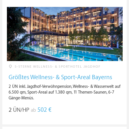
5-STERNE WELLNESS- & SPORTHOTEL JAGDHOF
Größtes Wellness- & Sport-Areal Bayerns
2 ÜN inkl. Jagdhof-Verwöhnpension, Wellness- & Wasserwelt auf
6.500 qm, Sport-Areal auf 1.380 qm, 11 Themen-Saunen, 6-7
Gänge-Menüs.
2
ÜN/HP
502 €
ab