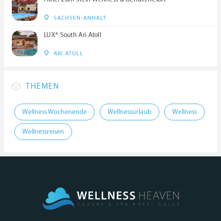
SACHSEN-ANHALT
LUX* South Ari Atoll
ARI ATOLL
THEMEN
Wellness Wochenende
Wellnessurlaub
Wellness
Wellnessreisen