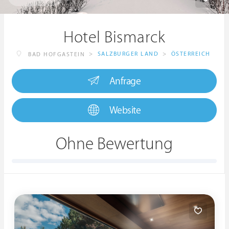
Hotel Bismarck
>
SALZBURGER LAND
>
ÖSTERREICH
BAD HOFGASTEIN
Anfrage
Website
Ohne Bewertung