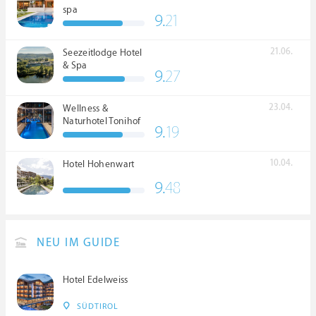
spa
9.
21
21.06.
Seezeitlodge Hotel
& Spa
9.
27
23.04.
Wellness &
Naturhotel Tonihof
9.
19
****S
10.04.
Hotel Hohenwart
9.
48
NEU IM GUIDE
Hotel Edelweiss
SÜDTIROL