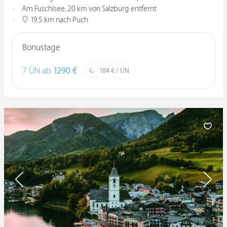
Am Fuschlsee, 20 km von Salzburg entfernt
19.5 km nach Puch
Bonustage
7 ÜN ab
1290 €
184 € / ÜN