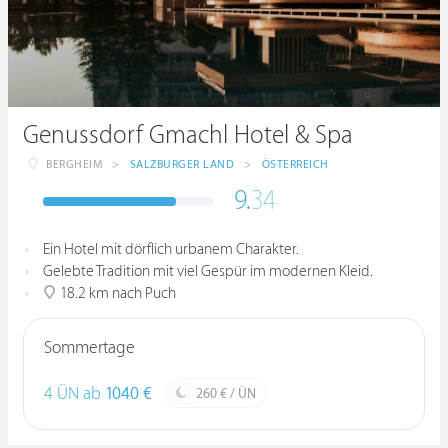
Genussdorf Gmachl Hotel & Spa
BERGHEIM
>
SALZBURGER LAND
>
ÖSTERREICH
9.
34
Ein Hotel mit dörflich urbanem Charakter.
Gelebte Tradition mit viel Gespür im modernen Kleid.
18.2 km nach Puch
Sommertage
4 ÜN ab
1040 €
260 € / ÜN