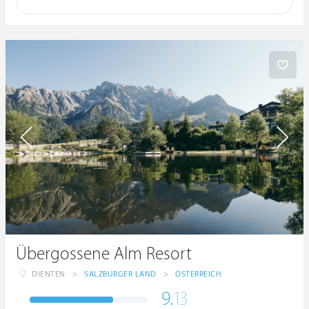
Übergossene Alm Resort
DIENTEN
>
SALZBURGER LAND
>
ÖSTERREICH
9.
13