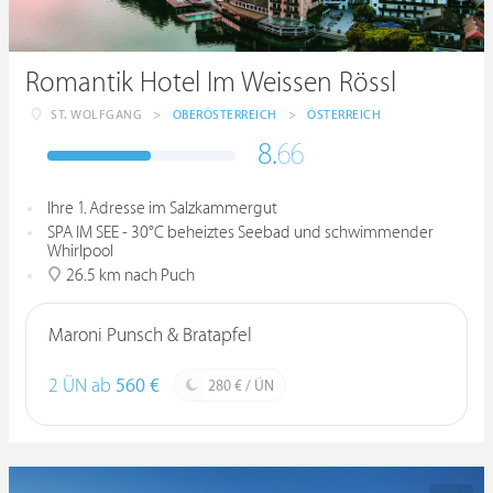
Romantik Hotel Im Weissen Rössl
ST. WOLFGANG
>
OBERÖSTERREICH
>
ÖSTERREICH
8.
66
Ihre 1. Adresse im Salzkammergut
SPA IM SEE - 30°C beheiztes Seebad und schwimmender
Whirlpool
26.5 km nach Puch
Maroni Punsch & Bratapfel
2 ÜN ab
560 €
280 € / ÜN