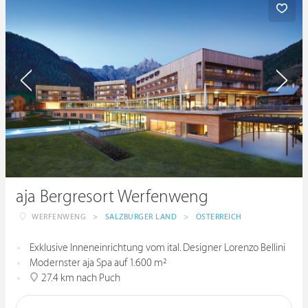
aja Bergresort Werfenweng
WERFENWENG
>
SALZBURGER LAND
>
ÖSTERREICH
Exklusive Inneneinrichtung vom ital. Designer Lorenzo Bellini
Modernster aja Spa auf 1.600 m²
27.4 km nach Puch