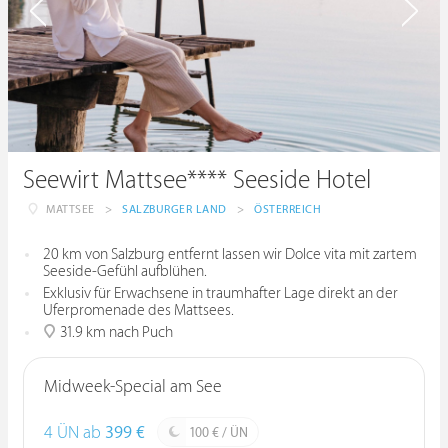
Seewirt Mattsee**** Seeside Hotel
MATTSEE
>
SALZBURGER LAND
>
ÖSTERREICH
20 km von Salzburg entfernt lassen wir Dolce vita mit zartem
Seeside-Gefühl aufblühen.
Exklusiv für Erwachsene in traumhafter Lage direkt an der
Uferpromenade des Mattsees.
31.9 km nach Puch
Midweek-Special am See
4 ÜN ab
399 €
100 € / ÜN