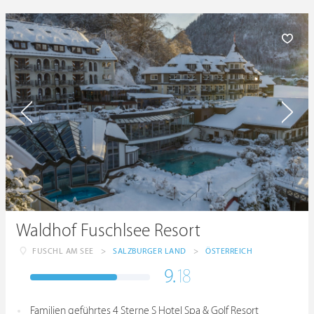
Waldhof Fuschlsee Resort
FUSCHL AM SEE
>
SALZBURGER LAND
>
ÖSTERREICH
9.
18
Familien geführtes 4 Sterne S Hotel Spa & Golf Resort