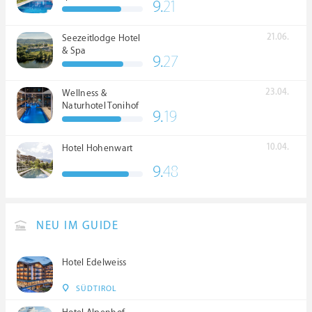
9.
21
21.06.
Seezeitlodge Hotel
& Spa
9.
27
23.04.
Wellness &
Naturhotel Tonihof
9.
19
****S
10.04.
Hotel Hohenwart
9.
48
NEU IM GUIDE
Hotel Edelweiss
SÜDTIROL