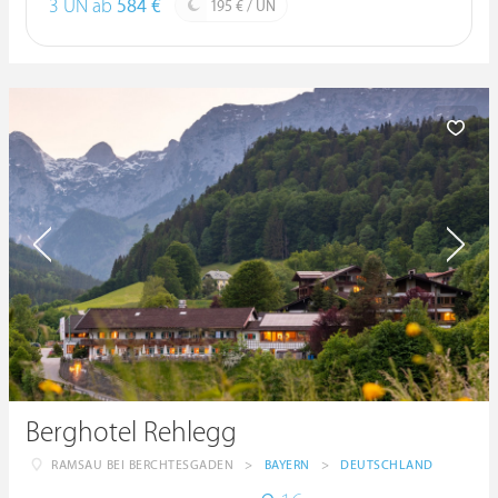
3 ÜN ab
584 €
195 € / ÜN
Berghotel Rehlegg
RAMSAU BEI BERCHTESGADEN
>
BAYERN
>
DEUTSCHLAND