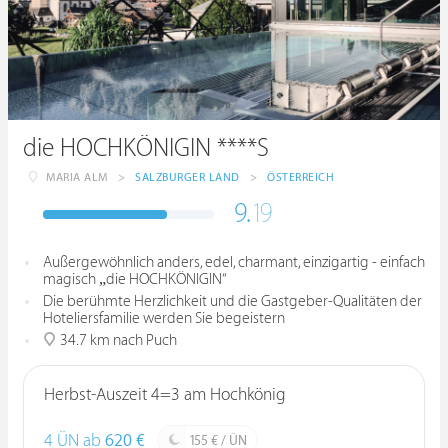
die HOCHKÖNIGIN ****S
MARIA ALM
>
SALZBURGER LAND
>
ÖSTERREICH
9.
19
Außergewöhnlich anders, edel, charmant, einzigartig - einfach
magisch „die HOCHKÖNIGIN“
Die berühmte Herzlichkeit und die Gastgeber-Qualitäten der
Hoteliersfamilie werden Sie begeistern
34.7 km nach Puch
Herbst-Auszeit 4=3 am Hochkönig
4 ÜN ab
620 €
155 € / ÜN