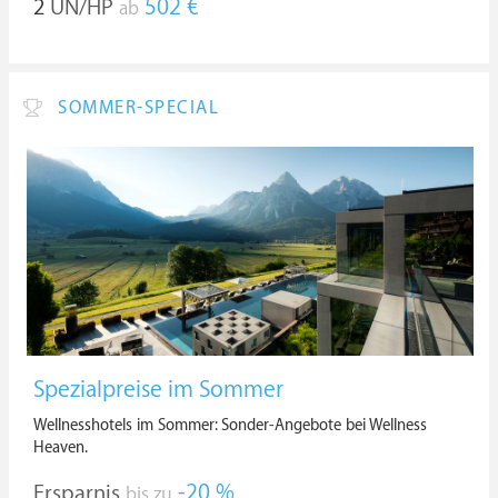
2
ÜN/HP
502 €
ab
SOMMER-SPECIAL
Spezialpreise im Sommer
Wellnesshotels im Sommer: Sonder-Angebote bei Wellness
Heaven.
Ersparnis
-20 %
bis zu