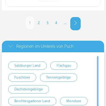
1
2
3
4
...
Regionen im Umkreis von Puch
Salzburger Land
Flachgau
Fuschlsee
Tennengebirge
Dachsteingebirge
Berchtesgadener Land
Mondsee