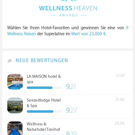
Wählen Sie Ihren Hotel-Favoriten und gewinnen Sie eine von
9
Wellness Reisen
der Superlative im
Wert von 23.000 €
.
NEUE BEWERTUNGEN
21.07.
LA MAISON hotel &
spa
9.
21
21.06.
Seezeitlodge Hotel
& Spa
9.
27
23.04.
Wellness &
Naturhotel Tonihof
9.
19