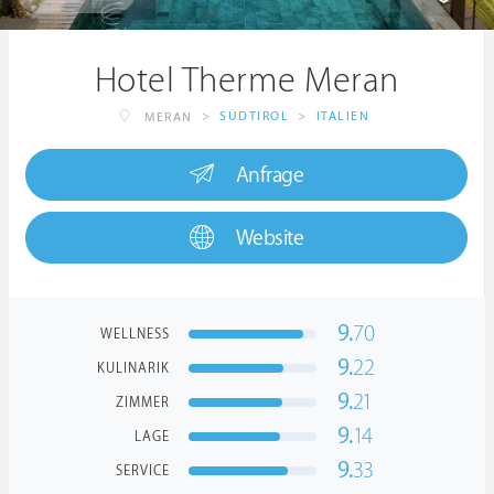
Hotel Therme Meran
>
SÜDTIROL
>
ITALIEN
MERAN
Anfrage
Website
9.
70
WELLNESS
9.
22
KULINARIK
9.
21
ZIMMER
9.
14
LAGE
9.
33
SERVICE