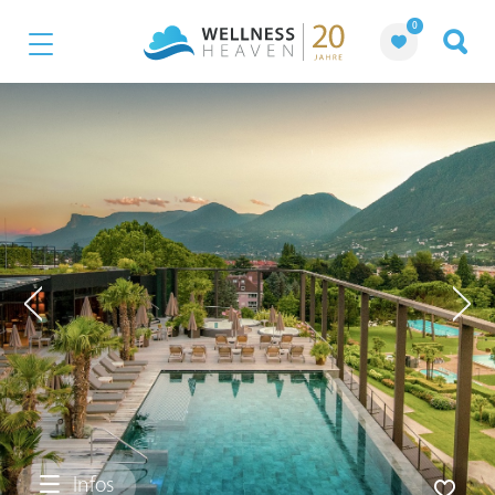
0
Infos