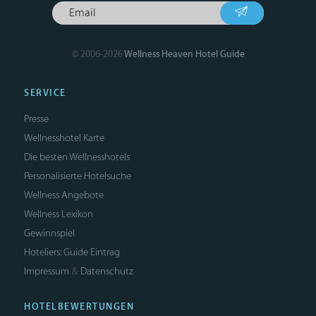
© 2006-2026
Wellness Heaven Hotel Guide
SERVICE
Presse
Wellnesshotel Karte
Die besten Wellnesshotels
Personalisierte Hotelsuche
Wellness Angebote
Wellness Lexikon
Gewinnspiel
Hoteliers: Guide Eintrag
Impressum
Datenschutz
&
HOTELBEWERTUNGEN