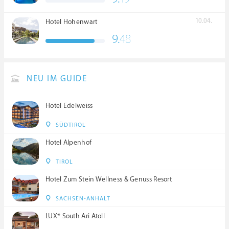
****S
10.04.
Hotel Hohenwart
9.
48
NEU IM GUIDE
Hotel Edelweiss
SÜDTIROL
Hotel Alpenhof
TIROL
Hotel Zum Stein Wellness & Genuss Resort
SACHSEN-ANHALT
LUX* South Ari Atoll