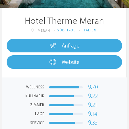
Hotel Therme Meran
>
SÜDTIROL
>
ITALIEN
MERAN
Anfrage
Website
9.
70
WELLNESS
9.
22
KULINARIK
9.
21
ZIMMER
9.
14
LAGE
9.
33
SERVICE