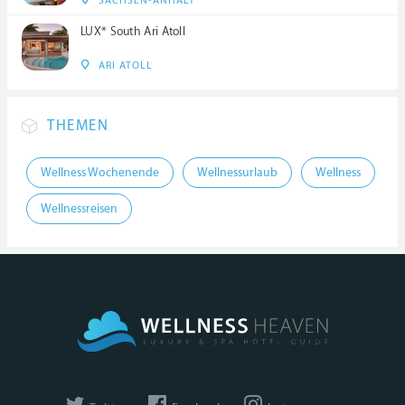
SACHSEN-ANHALT
LUX* South Ari Atoll
ARI ATOLL
THEMEN
Wellness Wochenende
Wellnessurlaub
Wellness
Wellnessreisen