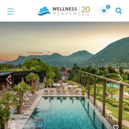
0
Infos