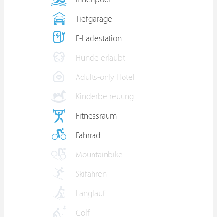
Innenpool
Tiefgarage
E-Ladestation
Hunde erlaubt
Adults-only Hotel
Kinderbetreuung
Fitnessraum
Fahrrad
Mountainbike
Skifahren
Langlauf
Golf