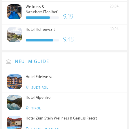
23.04.
Wellness &
Naturhotel Tonihof
9.
19
****S
10.04.
Hotel Hohenwart
9.
48
NEU IM GUIDE
Hotel Edelweiss
SÜDTIROL
Hotel Alpenhof
TIROL
Hotel Zum Stein Wellness & Genuss Resort