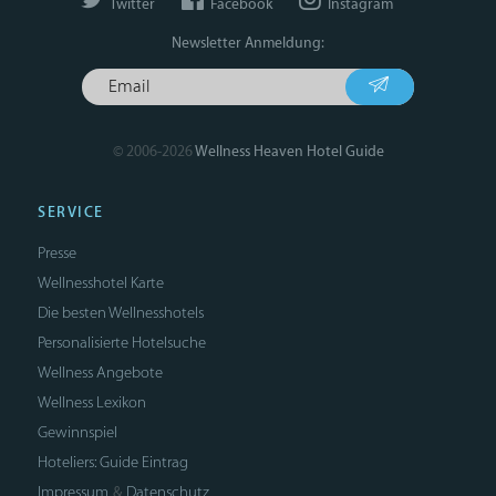
Twitter
Facebook
Instagram
Newsletter Anmeldung:
© 2006-2026
Wellness Heaven Hotel Guide
SERVICE
Presse
Wellnesshotel Karte
Die besten Wellnesshotels
Personalisierte Hotelsuche
Wellness Angebote
Wellness Lexikon
Gewinnspiel
Hoteliers: Guide Eintrag
Impressum
Datenschutz
&