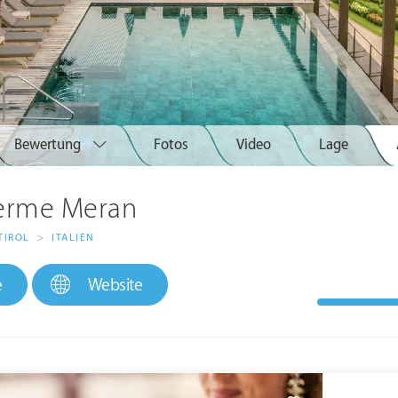
Bewertung
Fotos
Video
Lage
herme Meran
TIROL
>
ITALIEN
e
Website