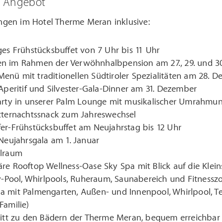
m Angebot
gen im Hotel Therme Meran inklusive:
ges Frühstücksbuffet von 7 Uhr bis 11 Uhr
n im Rahmen der Verwöhnhalbpension am 27., 29. und 3
enü mit traditionellen Südtiroler Spezialitäten am 28. 
 Aperitif und Silvester-Gala-Dinner am 31. Dezember
party in unserer Palm Lounge mit musikalischer Umrahmu
itternachtssnack zum Jahreswechsel
er-Frühstücksbuffet am Neujahrstag bis 12 Uhr
 Neujahrsgala am 1. Januar
elraum
re Rooftop Wellness-Oase Sky Spa mit Blick auf die Klein
ty-Pool, Whirlpools, Ruheraum, Saunabereich und Fitnessz
a mit Palmengarten, Außen- und Innenpool, Whirlpool, T
Familie)
tritt zu den Bädern der Therme Meran, bequem erreichba