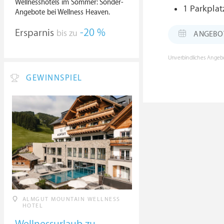
Wellnesshotels im Sommer: Sonder-
1 Parkplat
Angebote bei Wellness Heaven.
Ersparnis
-20 %
bis zu
ANGEBOT: 
Unverbindliches Angebo
GEWINNSPIEL
ALMGUT MOUNTAIN WELLNESS
HOTEL