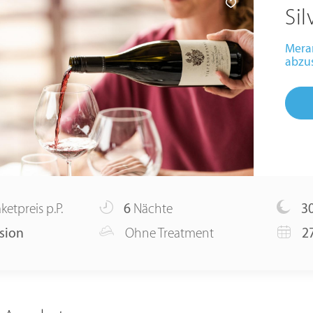
Sil
Meran
abzu
ketpreis p.P.
6
Nächte
3
sion
Ohne Treatment
27