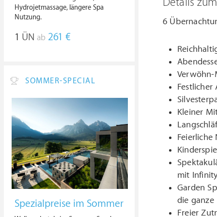
Details zu
Hydrojetmassage, längere Spa
Nutzung.
6 Übernachtun
1
ÜN
261 €
ab
Reichhalti
Abendesse
Verwöhn-M
SOMMER-SPECIAL
Festlicher
Silvester
Kleiner M
Langschläf
Feierliche
Kinderspi
Spektakulä
mit Infini
Garden Sp
die ganze 
Spezialpreise im Sommer
Freier Zu