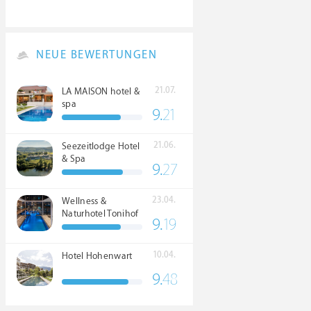
NEUE BEWERTUNGEN
21.07.
LA MAISON hotel &
spa
9.
21
21.06.
Seezeitlodge Hotel
& Spa
9.
27
23.04.
Wellness &
Naturhotel Tonihof
9.
19
****S
10.04.
Hotel Hohenwart
9.
48