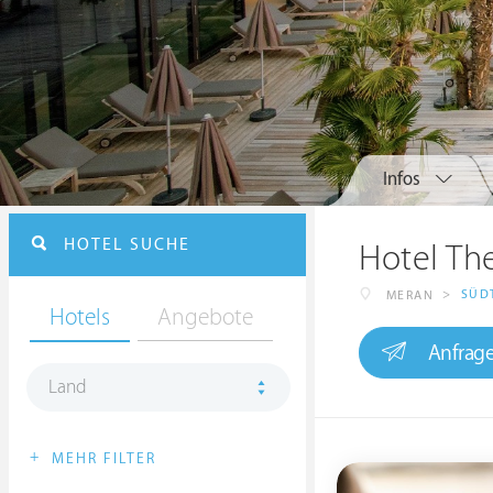
Infos
HOTEL SUCHE
Hotel T
>
SÜD
MERAN
Hotels
Angebote
Anfrag
Land
+
MEHR FILTER