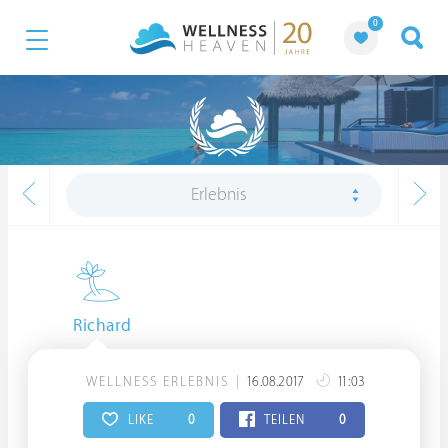
0
Erlebnis
Richard
WELLNESS ERLEBNIS
16.08.2017
11:03
LIKE
0
TEILEN
0