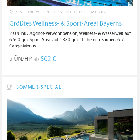
5-STERNE WELLNESS- & SPORTHOTEL JAGDHOF
Größtes Wellness- & Sport-Areal Bayerns
2 ÜN inkl. Jagdhof-Verwöhnpension, Wellness- & Wasserwelt auf
6.500 qm, Sport-Areal auf 1.380 qm, 11 Themen-Saunen, 6-7
Gänge-Menüs.
2
ÜN/HP
502 €
ab
SOMMER-SPECIAL