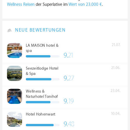
Wellness Reisen
der Superlative im
Wert von 23.000 €
.
NEUE BEWERTUNGEN
21.07.
LA MAISON hotel &
spa
9.
21
21.06.
Seezeitlodge Hotel
& Spa
9.
27
23.04.
Wellness &
Naturhotel Tonihof
9.
19
****S
10.04.
Hotel Hohenwart
9.
48