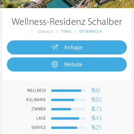
Wellness-Residenz Schalber
>
TIROL
>
ÖSTERREICH
SERFAUS
Anfrage
Website
9.
61
WELLNESS
9.
02
KULINARIK
8.
73
ZIMMER
9.
43
LAGE
9.
25
SERVICE