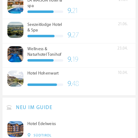
LA MAISON hotel &
spa
9.
21
21.06.
Seezeitlodge Hotel
& Spa
9.
27
23.04.
Wellness &
Naturhotel Tonihof
9.
19
****S
10.04.
Hotel Hohenwart
9.
48
NEU IM GUIDE
Hotel Edelweiss
SÜDTIROL