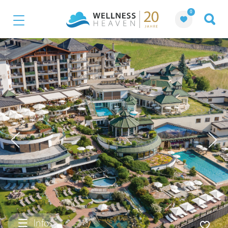
0
Infos