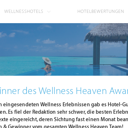
WELLNESSHOTELS
HOTELBEWERTUNGEN
inner des Wellness Heaven Awa
n eingesendeten Wellness Erlebnissen gab es Hotel-Gu
n. Es fiel der Redaktion sehr schwer, die besten Erle
exte eingereicht, deren Sichtung fast einen Monat bea
n & Gewinner vom gesamten Wellness Heaven Team!