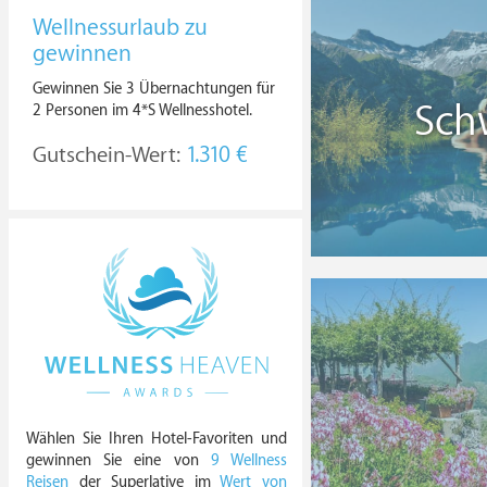
Wellnessurlaub zu
gewinnen
Gewinnen Sie 3 Übernachtungen für
Sch
2 Personen im 4*S Wellnesshotel.
Gutschein-Wert:
1.310 €
Wählen Sie Ihren Hotel-Favoriten und
gewinnen Sie eine von
9 Wellness
Reisen
der Superlative im
Wert von