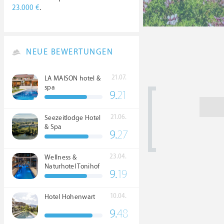
23.000 €
.
NEUE BEWERTUNGEN
21.07.
LA MAISON hotel &
spa
9.
21
21.06.
Seezeitlodge Hotel
& Spa
9.
27
23.04.
Wellness &
Naturhotel Tonihof
9.
19
****S
10.04.
Hotel Hohenwart
9.
48