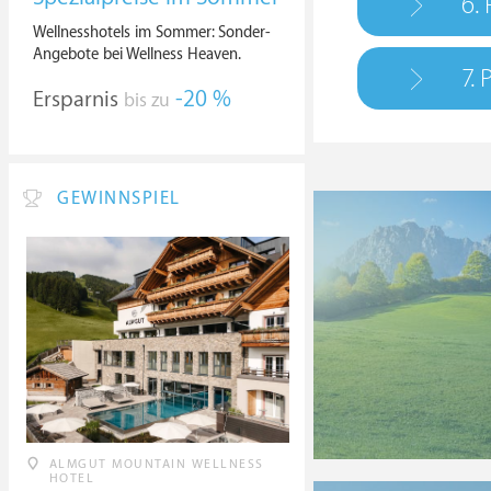
6.
Wellnesshotels im Sommer: Sonder-
Angebote bei Wellness Heaven.
7. 
Ersparnis
-20 %
bis zu
GEWINNSPIEL
ALMGUT MOUNTAIN WELLNESS
HOTEL