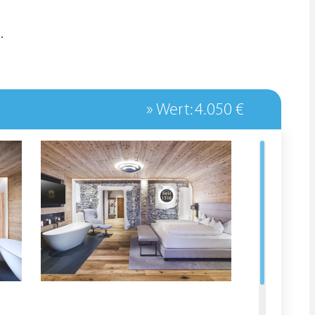
3
.
» Wert: 4.050 €