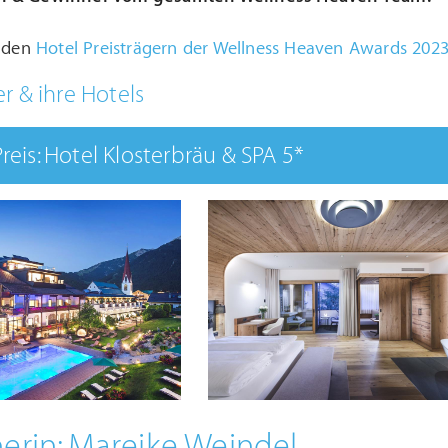
u den
Hotel Preisträgern der Wellness Heaven Awards 202
r & ihre Hotels
 Preis: Hotel Klosterbräu & SPA 5*
erin:
Mareike Weindel