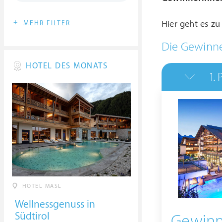
+
Hier geht es z
MEHR FILTER
Die Gewinne
HOTEL DES MONATS
1.
HOTEL MASL
Wellnessgenuss in
Südtirol
Gewinn