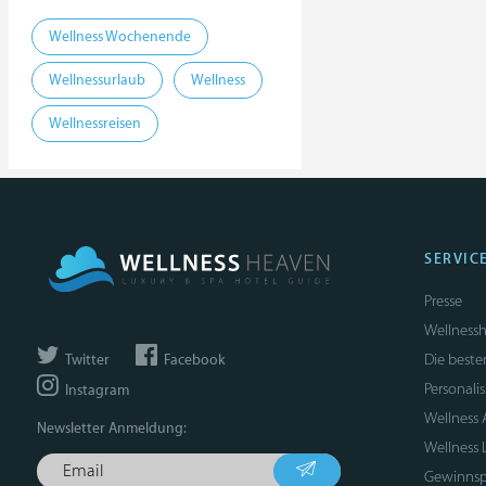
Wellness Wochenende
Wellnessurlaub
Wellness
Wellnessreisen
SERVIC
Presse
Wellnessh
Die beste
Twitter
Facebook
Personali
Instagram
Wellness
Newsletter Anmeldung:
Wellness 
Gewinnsp