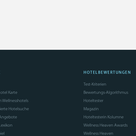
E
HOTELBEWERTUNGEN
Test-Kriterien
otel Karte
Bewertungs-Algorithmus
n Wellnesshotels
Hoteltester
sierte Hotelsuche
Magazin
 Angebote
Hoteltesterin Kolumne
Lexikon
Wellness Heaven Awards
iel
Wellness Heaven