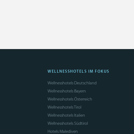
WELLNESSHOTELS IM FOKUS
Wellnesshotels Deutschland
Wellnesshotels Bayern
Wellnesshotels Österreich
Wellnesshotels Tirol
Wellnesshotels Italien
Wellnesshotels Südtirol
Hotels Malediven