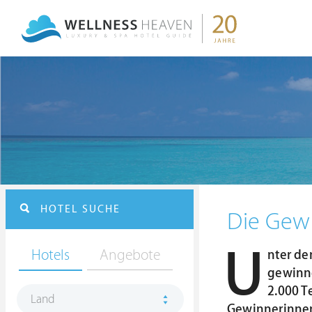
HOTEL SUCHE
Die Gew
U
Hotels
Angebote
nter de
gewinne
2.000 T
Land
Gewinnerinne