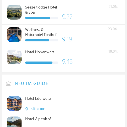
21.06.
Seezeitlodge Hotel
& Spa
9.
27
23.04.
Wellness &
Naturhotel Tonihof
9.
19
****S
10.04.
Hotel Hohenwart
9.
48
NEU IM GUIDE
Hotel Edelweiss
SÜDTIROL
Hotel Alpenhof