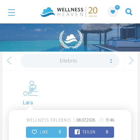
0
Erlebnis
Lara
WELLNESS ERLEBNIS
08.07.2026
11:46
LIKE
0
TEILEN
0