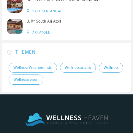
SACHSEN-ANHALT
LUX* South Ari Atoll
ARI ATOLL
THEMEN
Wellness Wochenende
Wellnessurlaub
Wellness
Wellnessreisen