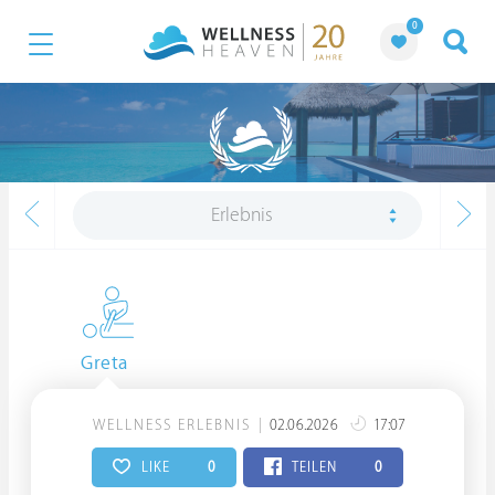
0
Erlebnis
Greta
WELLNESS ERLEBNIS
02.06.2026
17:07
LIKE
0
TEILEN
0