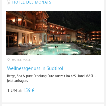
HOTEL DES MONATS
HOTEL MASL
Wellnessgenuss in Südtirol
Berge, Spa & pure Erholung Eure Auszeit im 4*S Hotel MASL –
jetzt anfragen.
1
ÜN
159 €
ab