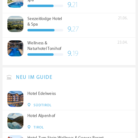
9.
21
21.06.
Seezeitlodge Hotel
& Spa
9.
27
23.04.
Wellness &
Naturhotel Tonihof
9.
19
****S
NEU IM GUIDE
Hotel Edelweiss
SÜDTIROL
Hotel Alpenhof
TIROL
Hotel Zum Stein Wellness & Genuss Resort