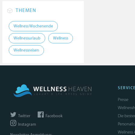
THEMEN
Wellness Wochenende
Wellnessurlaub
Wellness
Wellnessreisen
SERVIC
Presse
Wellnessh
Die beste
Twitter
Facebook
Personali
Instagram
Wellness
Newsletter Anmeldung: