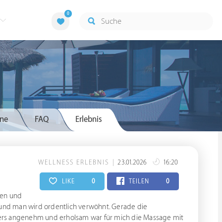
0
ne
FAQ
Erlebnis
WELLNESS ERLEBNIS
23.01.2026
16:20
LIKE
0
TEILEN
0
hen und
 und man wird ordentlich verwöhnt. Gerade die
ers angenehm und erholsam war für mich die Massage mit