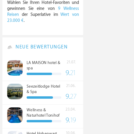
Wählen Sie Ihren Hotel-Favoriten und
gewinnen Sie eine von
9 Wellness
Reisen
der Superlative im
Wert von
23.000 €
.
NEUE BEWERTUNGEN
21.07.
LA MAISON hotel &
spa
9.
21
21.06.
Seezeitlodge Hotel
& Spa
9.
27
23.04.
Wellness &
Naturhotel Tonihof
9.
19
****S
10.04.
Hotel Hohenwart