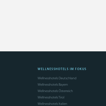
WELLNESSHOTELS IM FOKUS
Wellnesshotels Deutschland
Wellnesshotels Bayern
Wellnesshotels Österreich
Wellnesshotels Tirol
Wellnesshotels Italien