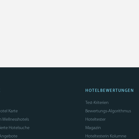
E
HOTELBEWERTUNGEN
Test-Kriterien
otel Karte
Bewertungs-Algorithmus
n Wellnesshotels
Hoteltester
sierte Hotelsuche
Magazin
 Angebote
Hoteltesterin Kolumne