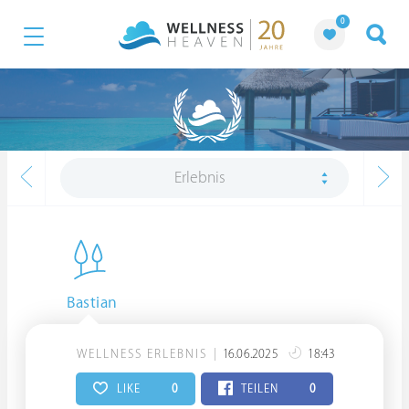
0
Erlebnis
Bastian
WELLNESS ERLEBNIS
16.06.2025
18:43
LIKE
0
TEILEN
0