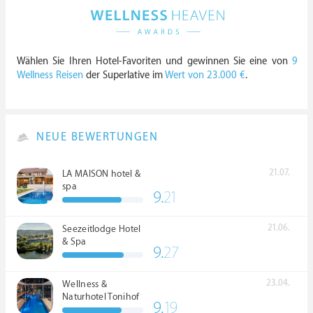
Wählen Sie Ihren Hotel-Favoriten und gewinnen Sie eine von
9
Wellness Reisen
der Superlative im
Wert von 23.000 €
.
NEUE BEWERTUNGEN
21.07.
LA MAISON hotel &
spa
9.
21
21.06.
Seezeitlodge Hotel
& Spa
9.
27
23.04.
Wellness &
Naturhotel Tonihof
9.
19
****S