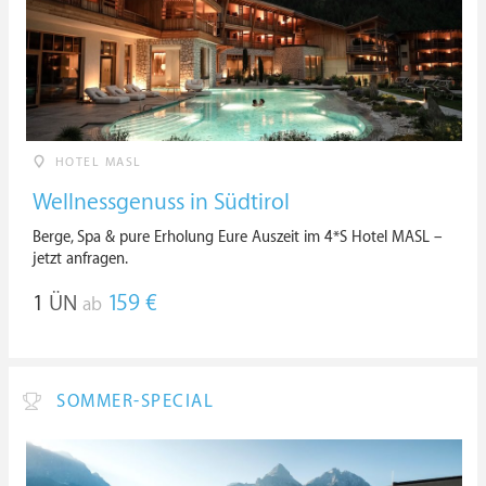
HOTEL MASL
Wellnessgenuss in Südtirol
Berge, Spa & pure Erholung Eure Auszeit im 4*S Hotel MASL –
jetzt anfragen.
1
ÜN
159 €
ab
SOMMER-SPECIAL