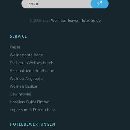
© 2006-2026
Wellness Heaven Hotel Guide
SERVICE
Presse
Wellnesshotel Karte
Die besten Wellnesshotels
Personalisierte Hotelsuche
Wellness Angebote
Wellness Lexikon
Gewinnspiel
Hoteliers: Guide Eintrag
Impressum
Datenschutz
&
HOTELBEWERTUNGEN