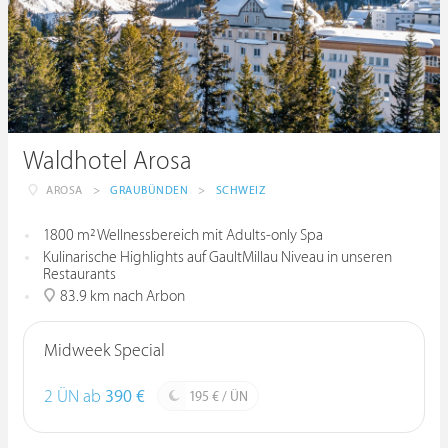
Waldhotel Arosa
AROSA
>
GRAUBÜNDEN
>
SCHWEIZ
1800 m² Wellnessbereich mit Adults-only Spa
Kulinarische Highlights auf GaultMillau Niveau in unseren
Restaurants
83.9 km nach Arbon
Midweek Special
2 ÜN ab
390 €
195 € / ÜN