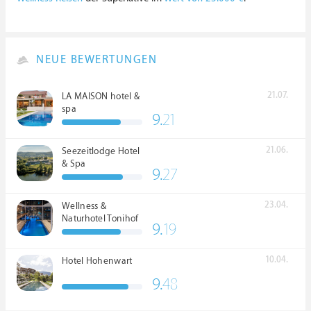
NEUE BEWERTUNGEN
21.07.
LA MAISON hotel &
spa
9.
21
21.06.
Seezeitlodge Hotel
& Spa
9.
27
23.04.
Wellness &
Naturhotel Tonihof
9.
19
****S
10.04.
Hotel Hohenwart
9.
48