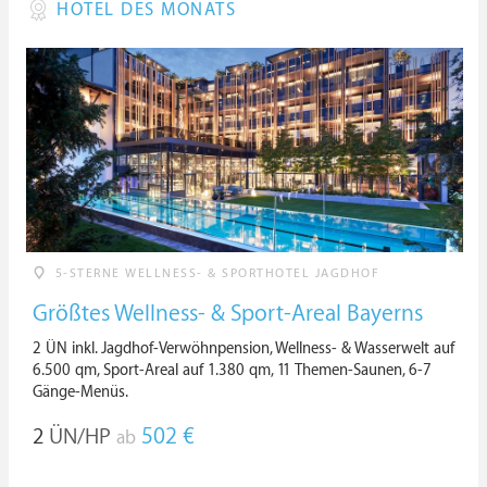
HOTEL DES MONATS
5-STERNE WELLNESS- & SPORTHOTEL JAGDHOF
Größtes Wellness- & Sport-Areal Bayerns
2 ÜN inkl. Jagdhof-Verwöhnpension, Wellness- & Wasserwelt auf
6.500 qm, Sport-Areal auf 1.380 qm, 11 Themen-Saunen, 6-7
Gänge-Menüs.
2
ÜN/HP
502 €
ab