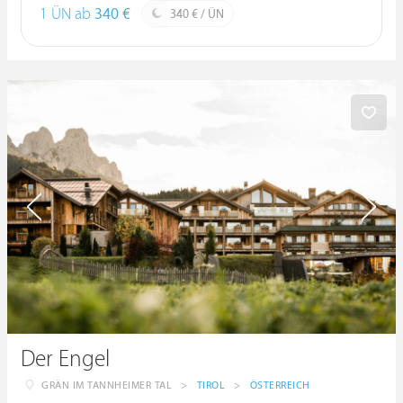
1 ÜN ab
340 €
340 € / ÜN
Der Engel
GRÄN IM TANNHEIMER TAL
>
TIROL
>
ÖSTERREICH