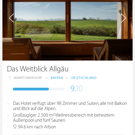
Das Weitblick Allgäu
MARKTOBERDORF
>
BAYERN
>
DEUTSCHLAND
9.
10
Das Hotel verfügt über 98 Zimmer und Suiten, alle mit Balkon
und Blick auf die Alpen.
Großzügiger 2.500 m² Wellnessbereich mit beheiztem
Außenpool und fünf Saunen.
94.6 km nach Arbon