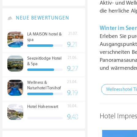
Aktiv- und Wel
die herrliche Al
NEUE BEWERTUNGEN
Winter im See
21.07.
LA MAISON hotel &
Erleben Sie pur
spa
9.
21
Ausgangspunkt 
verschneiten B
21.06.
Seezeitlodge Hotel
Panoramasauna,
& Spa
9.
27
und wärmenden
23.04.
Wellness &
Naturhotel Tonihof
Wellnesshotel Ti
9.
19
****S
10.04.
Hotel Hohenwart
Hotel Impre
9.
48