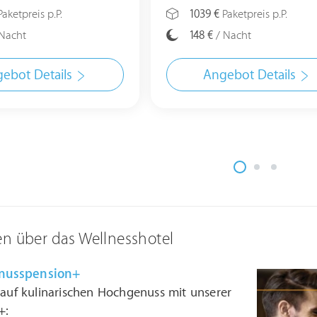
aketpreis p.P.
1039 €
Paketpreis p.P.
Nacht
148 €
/ Nacht
ebot Details
Angebot Details
en über das Wellnesshotel
nusspension+
 auf kulinarischen Hochgenuss mit unserer
+: