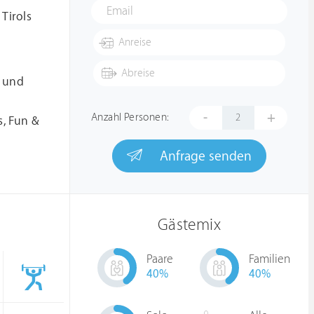
Tirols
l und
-
+
Anzahl Personen:
, Fun &
Anfrage senden
Gästemix
Paare
Familien
40
%
40
%