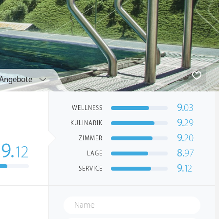
Angebote
9.
03
WELLNESS
9.
29
KULINARIK
9.
20
ZIMMER
9.
12
8.
97
LAGE
9.
12
SERVICE