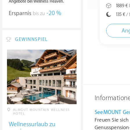
Angebote bei Wellness Heaven.
1889 €
P
Ersparnis
-20 %
bis zu
135 €
/ 
Ang
GEWINNSPIEL
Information
ALMGUT MOUNTAIN WELLNESS
SeeMOUNT Ge
HOTEL
Freuen Sie sich
Wellnessurlaub zu
Genusspension