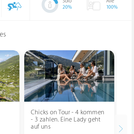
Solo
Alle
20
%
100%
es
Chicks on Tour - 4 kommen
Nu
- 3 zahlen. Eine Lady geht
Se
auf uns