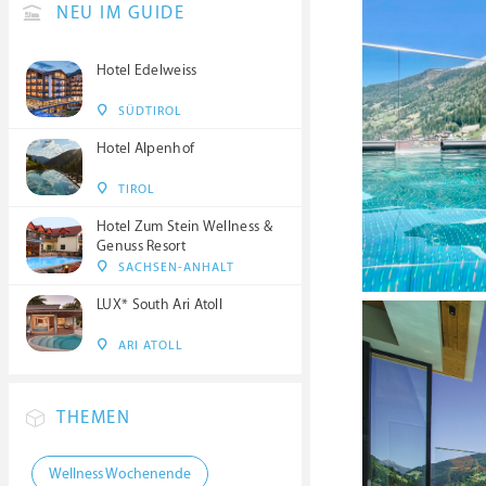
NEU IM GUIDE
Hotel Edelweiss
SÜDTIROL
Hotel Alpenhof
TIROL
Hotel Zum Stein Wellness &
Genuss Resort
SACHSEN-ANHALT
LUX* South Ari Atoll
ARI ATOLL
THEMEN
Wellness Wochenende