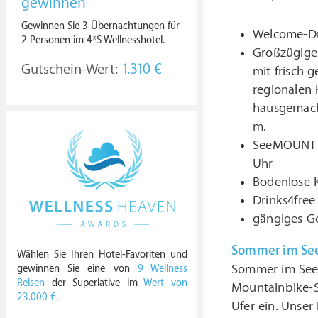
gewinnen
Gewinnen Sie 3 Übernachtungen für
Welcome-Dri
2 Personen im 4*S Wellnesshotel.
Großzügiges
Gutschein-Wert:
1.310 €
mit frisch 
regionalen 
hausgemacht
m.
SeeMOUNT’s
Uhr
Bodenlose K
Drinks4free 
gängiges Go
Sommer im Se
Wählen Sie Ihren Hotel-Favoriten und
Sommer im See
gewinnen Sie eine von
9 Wellness
Reisen
der Superlative im
Wert von
Mountainbike-S
23.000 €
.
Ufer ein. Unser