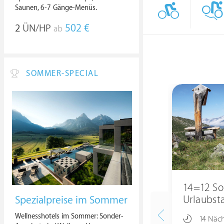
Saunen, 6-7 Gänge-Menüs.
2
ÜN/HP
502 €
ab
SOMMER-SPECIAL
14=12 So
Urlaubst
Spezialpreise im Sommer
Wellnesshotels im Sommer: Sonder-
14 Näc