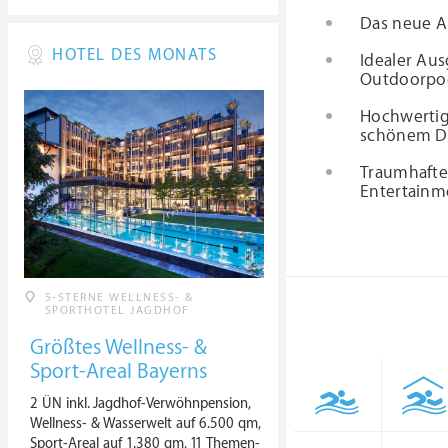
Das neue Ak
HOTEL DES MONATS
Idealer Aus
Outdoorpoo
Hochwertig
schönem D
Traumhafte
Entertainme
5-STERNE WELLNESS- &
SPORTHOTEL JAGDHOF
Größtes Wellness- &
Sport-Areal Bayerns
2 ÜN inkl. Jagdhof-Verwöhnpension,
Wellness- & Wasserwelt auf 6.500 qm,
Sport-Areal auf 1.380 qm, 11 Themen-