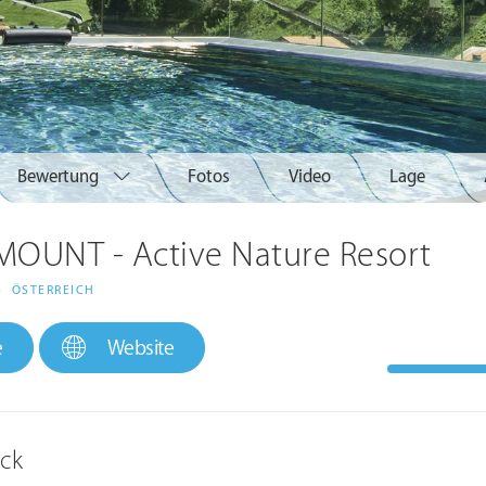
Bewertung
Fotos
Video
Lage
OUNT - Active Nature Resort
>
ÖSTERREICH
e
Website
ick