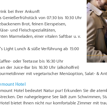
nk bei Ihrer Ankunft
 Genießerfrühstück von 07:30 bis 10:30 Uhr
gebackenem Brot, feinen Eierspeisen,
Käse- und Fleischspezialitäten,
en Marmeladen, einer vitalen Saftbar u. v.
 Light Lunch & süße Verführung ab 15:00
affee- oder Teetasse bis 16:30 Uhr
an der Juice-Bar bis 16:30 Uhr (alkoholfrei)
urmetdinner mit vegetarischer Menüoption, Salat- & Anti
emount Hotel
mount Hotel bedeutet Natur pur! Erkunden Sie die ate
trecken. Der nahegelegene See lädt zum Schwimmen, St
 Hotel bietet Ihnen nicht nur komfortable Zimmer mit tr