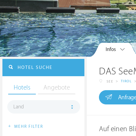
Infos
HOTEL SUCHE
DAS SeeM
>
TIROL
SEE
Hotels
Angebote
Anfrag
Land
+
MEHR FILTER
Auf einen Bl