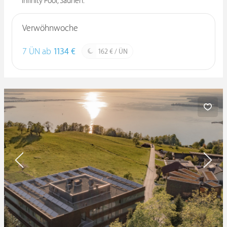
Infinity Pool, Saunen.
Verwöhnwoche
7 ÜN ab
1134 €
162 € / ÜN