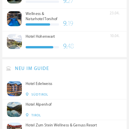
9.
27
23.04.
Wellness &
Naturhotel Tonihof
9.
19
****S
10.04.
Hotel Hohenwart
9.
48
NEU IM GUIDE
Hotel Edelweiss
SÜDTIROL
Hotel Alpenhof
TIROL
Hotel Zum Stein Wellness & Genuss Resort