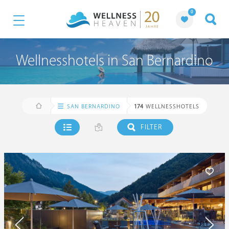
0
Wellnesshotels in San Bernardino
SAN BERNARDINO
174
WELLNESSHOTELS
FILTER