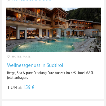
HOTEL MASL
Wellnessgenuss in Südtirol
Berge, Spa & pure Erholung Eure Auszeit im 4*S Hotel MASL –
jetzt anfragen.
1
ÜN
159 €
ab