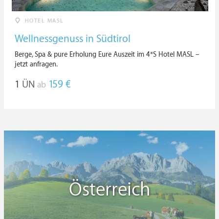
HOTEL MASL
Wellnessgenuss in Südtirol
Berge, Spa & pure Erholung Eure Auszeit im 4*S Hotel MASL –
jetzt anfragen.
1
ÜN
159 €
ab
Österreich