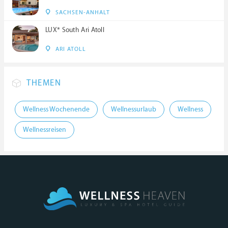
SACHSEN-ANHALT
LUX* South Ari Atoll
ARI ATOLL
THEMEN
Wellness Wochenende
Wellnessurlaub
Wellness
Wellnessreisen