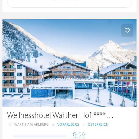
Wellnesshotel Warther Hof ****superior
WARTH AM ARLBERG
>
VORARLBERG
>
ÖSTERREICH
9.
28