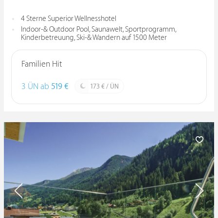
4 Sterne Superior Wellnesshotel
Indoor-& Outdoor Pool, Saunawelt, Sportprogramm,
Kinderbetreuung, Ski-& Wandern auf 1500 Meter
Familien Hit
3 ÜN ab
519 €
173 € / ÜN