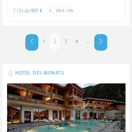
7 ÜN ab
991 €
142 € / ÜN
1
2
3
4
...
HOTEL DES MONATS