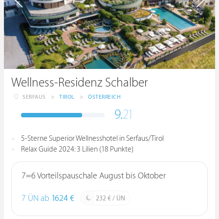
Wellness-Residenz Schalber
SERFAUS
>
TIROL
>
ÖSTERREICH
9.
21
5-Sterne Superior Wellnesshotel in Serfaus/Tirol
Relax Guide 2024: 3 Lilien (18 Punkte)
7=6 Vorteilspauschale August bis Oktober
7 ÜN ab
1624 €
232 € / ÜN