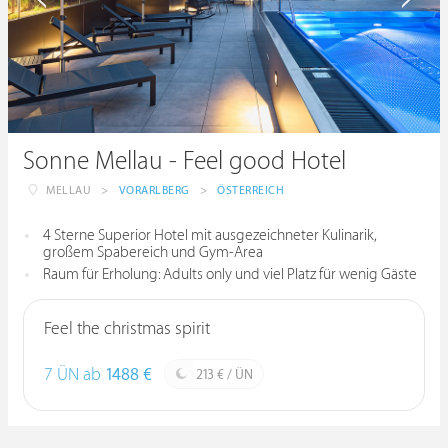
Sonne Mellau - Feel good Hotel
MELLAU
>
VORARLBERG
>
ÖSTERREICH
4 Sterne Superior Hotel mit ausgezeichneter Kulinarik,
großem Spabereich und Gym-Area
Raum für Erholung: Adults only und viel Platz für wenig Gäste
Feel the christmas spirit
7 ÜN ab
1488 €
213 € / ÜN