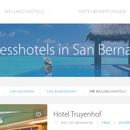
WELLNESSHOTELS
HOTELBEWERTUNGEN
esshotels in San Bern
GRAUBÜNDEN
SAN BERNARDINO
174
WELLNESSHOTELS
Hotel Truyenhof
RIED IM OBERINNTAL
>
TIROL
>
ÖSTER