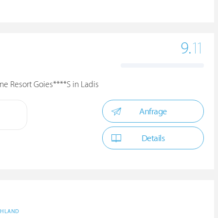
9.
11
ne Resort Goies****S in Ladis
Anfrage
Details
CHLAND