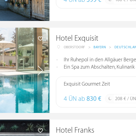
4 ÜN ab
399 €
Hotel Exquisit
OBERSTDORF
>
BAYERN
>
DEUTSCHLA
Ihr Ruhepol in den Allgäuer Ber
Ein Spa zum Abschalten, Kulinarik
Exquisit Gourmet Zeit
4 ÜN ab
830 €
208 € / ÜN
Hotel Franks