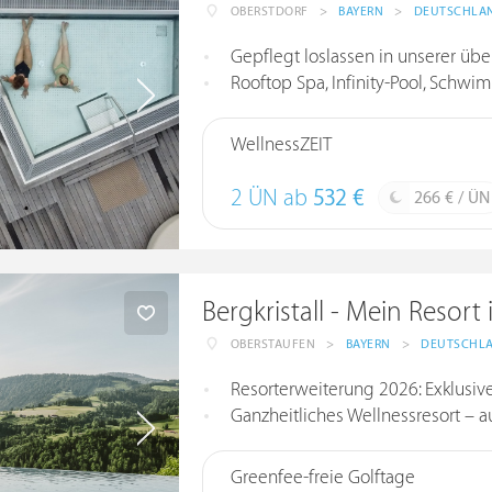
OBERSTDORF
>
BAYERN
>
DEUTSCHLA
Gepflegt loslassen in unserer über 3.
Rooftop Spa, Infinity-Pool, Schw
WellnessZEIT
2 ÜN ab
532 €
266 € / ÜN
Bergkristall - Mein Resort
OBERSTAUFEN
>
BAYERN
>
DEUTSCHL
Resorterweiterung 2026: Exklusi
Ganzheitliches Wellnessresort – a
Greenfee-freie Golftage