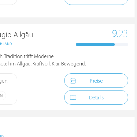
9.
23
gio Allgäu
CHLAND
: Tradition trifft Moderne
tel im Allgäu. Kraftvoll. Klar. Bewegend.
Preise
gen.
ÜN
Details
ND