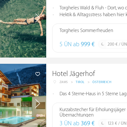
Torgheles Wald & Fluh - Dort, wo 
Hektik & Alltagsstress haben hier
Torgheles Sommerfreuden
5 ÜN ab
999 €
200 € / ÜN
Hotel Jägerhof
ZAMS
>
TIROL
>
ÖSTERREICH
Das 4 Sterne-Haus in 5 Sterne La
Kurzabstecher für Erholungsjäger 
Übernachtungen
3 ÜN ab
369 €
123 € / ÜN