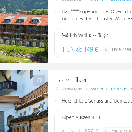
Das **** superior Hotel Oberstdor
Und eines der schönsten Wellness
Mädels Wellness-Tage
1 ÜN ab
149 €
149 € / ÜN
Hotel Filser
OBERSTDORF
>
BAYERN
>
DEUTSCHLA
Herzlichkeit, Genuss und kleine, 
Alpen Auszeit 4=3
100 € / ÜN