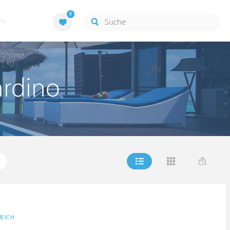
0
ardino
REICH