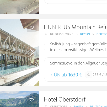
HUBERTUS Mountain Refu
BALDERSCHWANG
>
BAYERN
>
DEUTS
Stylish, jung – sagenhaft gemütlich
in diesem erstklassigen Wellnessho
SommerLove. In den Allgäuer Ber
7 ÜN ab
1630 €
233 € / 
Hotel Oberstdorf
OBERSTDORF
>
BAYERN
>
DEUTSCHLA