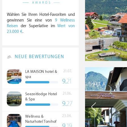
Wählen Sie Ihren Hotel-Favoriten und
gewinnen Sie eine von
9 Wellness
Reisen
der Superlative im
Wert von
23.000 €
.
NEUE BEWERTUNGEN
21.07.
LA MAISON hotel &
spa
9.
21
21.06.
Seezeitlodge Hotel
& Spa
9.
27
23.04.
Wellness &
Naturhotel Tonihof
9.
19
****S