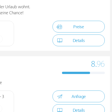
der Urlaub wohnt.
 keine Chance!
Preise
Details
8.
96
ge
Anfrage
- 3
Details