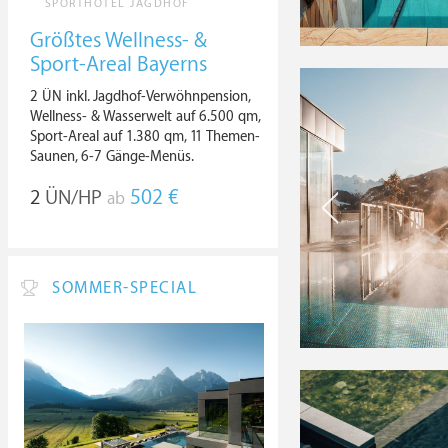
SPORTHOTEL JAGDHOF
Größtes Wellness- &
Sport-Areal Bayerns
2 ÜN inkl. Jagdhof-Verwöhnpension,
Wellness- & Wasserwelt auf 6.500 qm,
Sport-Areal auf 1.380 qm, 11 Themen-
Saunen, 6-7 Gänge-Menüs.
2
ÜN/HP
502 €
ab
SOMMER-SPECIAL