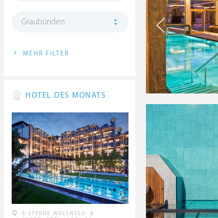
Graubünden
+
MEHR FILTER
HOTEL DES MONATS
5-STERNE WELLNESS- &