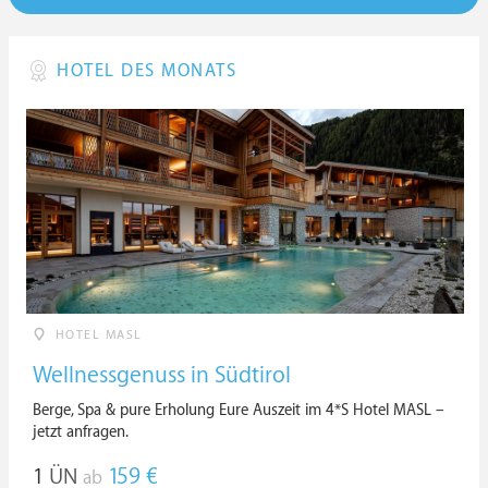
HOTEL DES MONATS
HOTEL MASL
Wellnessgenuss in Südtirol
Berge, Spa & pure Erholung Eure Auszeit im 4*S Hotel MASL –
jetzt anfragen.
1
ÜN
159 €
ab