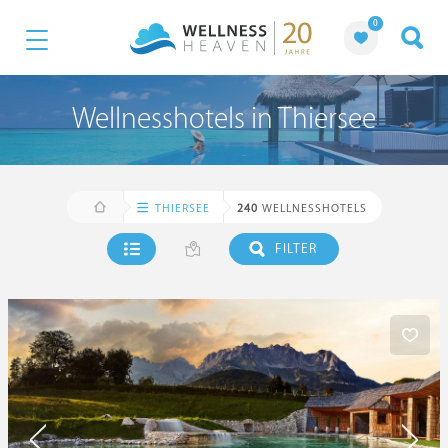
0
Wellnesshotels in Thiersee
THIERSEE
240
WELLNESSHOTELS
FILTER