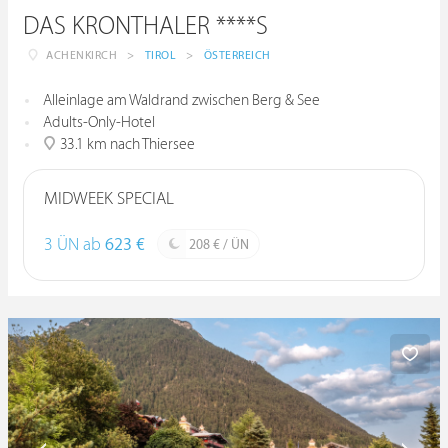
DAS KRONTHALER ****S
ACHENKIRCH
>
TIROL
>
ÖSTERREICH
Alleinlage am Waldrand zwischen Berg & See
Adults-Only-Hotel
33.1 km nach Thiersee
MIDWEEK SPECIAL
3 ÜN ab
623 €
208 € / ÜN