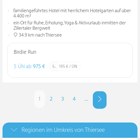
familiengeführtes Hotel mit herrlichem Hotelgarten auf über
4.400 m²
ein Ort für Ruhe, Erholung, Yoga & Aktivurlaub inmitten der
Zillertaler Bergwelt
34.9 km nach Thiersee
Birdie Run
5 ÜN ab
975 €
195 € / ÜN
1
2
3
4
...
Regionen im Umkreis von Thiersee