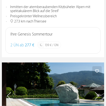
Inmitten der atemberaubenden Kitzbüheler Alpen mit
spektakulärem Blick auf die Streif
Preisgekrönter Wellnessbereich
27.3 km nach Thiersee
Ihre Genesis Sommertour
2 ÜN ab
277 €
139 € / ÜN