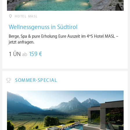
HOTEL MASL
Wellnessgenuss in Südtirol
Berge, Spa & pure Erholung Eure Auszeit im 4*S Hotel MASL –
jetzt anfragen.
1
ÜN
159 €
ab
SOMMER-SPECIAL