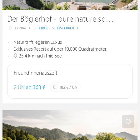
Der Böglerhof - pure nature spa resort*****
ALPBACH
>
TIROL
>
ÖSTERREICH
Natur trifft legeren Luxus
Exklusives Resort auf über 10.000 Quadratmeter
25.4 km nach Thiersee
Freundinnenauszeit
2 ÜN ab
363 €
182 € / ÜN