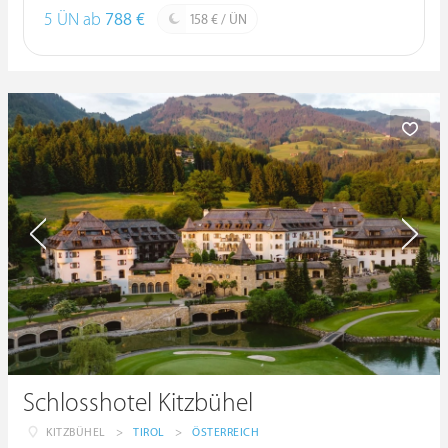
5 ÜN ab
788 €
158 € / ÜN
Schlosshotel Kitzbühel
KITZBÜHEL
>
TIROL
>
ÖSTERREICH