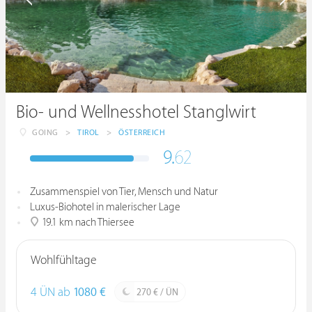
Bio- und Wellnesshotel Stanglwirt
GOING
>
TIROL
>
ÖSTERREICH
9.
62
Zusammenspiel von Tier, Mensch und Natur
Luxus-Biohotel in malerischer Lage
19.1 km nach Thiersee
Wohlfühltage
4 ÜN ab
1080 €
270 € / ÜN