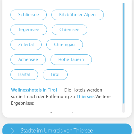
Schliersee
Kitzbüheler Alpen
Tegernsee
Chiemsee
Zillertal
Chiemgau
Achensee
Hohe Tauern
Isartal
Tirol
Wellnesshotels in Tirol
— Die Hotels werden
sortiert nach der Entfernung zu
Thiersee
. Weitere
Ergebnisse:
6335 Thiersee, Österreich | Tirol
Städte im Umkreis von Thiersee