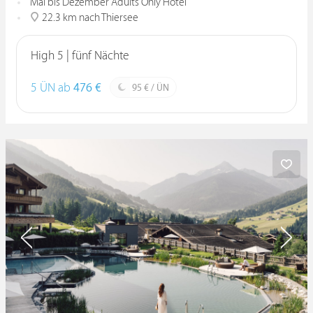
Mai bis Dezember Adults Only Hotel
22.3 km nach Thiersee
High 5 | fünf Nächte
5 ÜN ab
476 €
95 € / ÜN