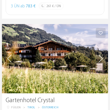
3 ÜN ab
783 €
261 € / ÜN
Gartenhotel Crystal
FÜGEN
>
TIROL
>
ÖSTERREICH