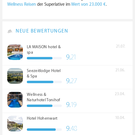
Wellness Reisen
der Superlative im
Wert von 23.000 €
.
NEUE BEWERTUNGEN
21.07.
LA MAISON hotel &
spa
9.
21
21.06.
Seezeitlodge Hotel
& Spa
9.
27
23.04.
Wellness &
Naturhotel Tonihof
9.
19
****S
10.04.
Hotel Hohenwart
9.
48