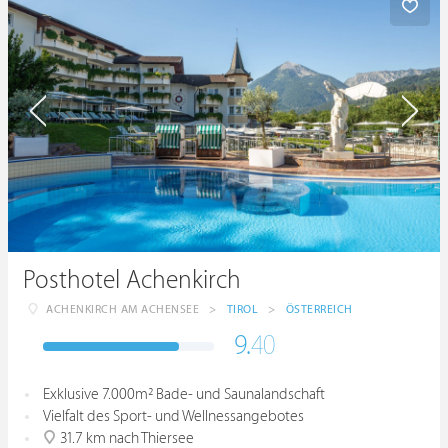
Posthotel Achenkirch
ACHENKIRCH AM ACHENSEE
>
TIROL
>
ÖSTERREICH
9.
40
Exklusive 7.000m² Bade- und Saunalandschaft
Vielfalt des Sport- und Wellnessangebotes
31.7 km nach Thiersee