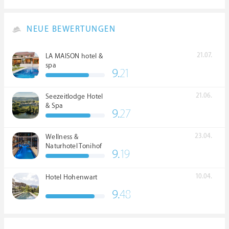
NEUE BEWERTUNGEN
21.07.
LA MAISON hotel &
spa
9.
21
21.06.
Seezeitlodge Hotel
& Spa
9.
27
23.04.
Wellness &
Naturhotel Tonihof
9.
19
****S
10.04.
Hotel Hohenwart
9.
48