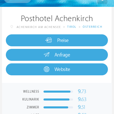
Posthotel Achenkirch
>
TIROL
>
ÖSTERREICH
ACHENKIRCH AM ACHENSEE
Preise
Anfrage
Website
9.
73
WELLNESS
9.
63
KULINARIK
9.
51
ZIMMER