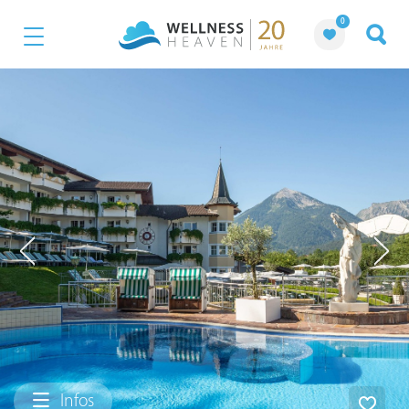
0
Infos