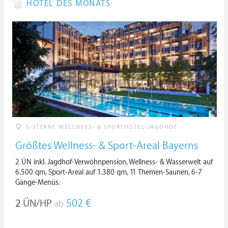
HOTEL DES MONATS
5-STERNE WELLNESS- & SPORTHOTEL JAGDHOF
Größtes Wellness- & Sport-Areal Bayerns
2 ÜN inkl. Jagdhof-Verwöhnpension, Wellness- & Wasserwelt auf
6.500 qm, Sport-Areal auf 1.380 qm, 11 Themen-Saunen, 6-7
Gänge-Menüs.
2
ÜN/HP
502 €
ab