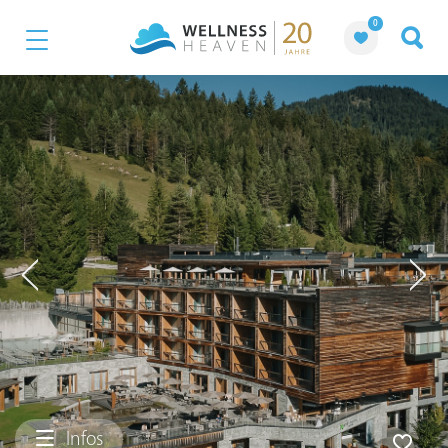
0
Infos