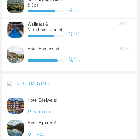
& Spa
9.
27
23.04.
Wellness &
Naturhotel Tonihof
9.
19
****S
10.04.
Hotel Hohenwart
9.
48
NEU IM GUIDE
Hotel Edelweiss
SÜDTIROL
Hotel Alpenhof
TIROL