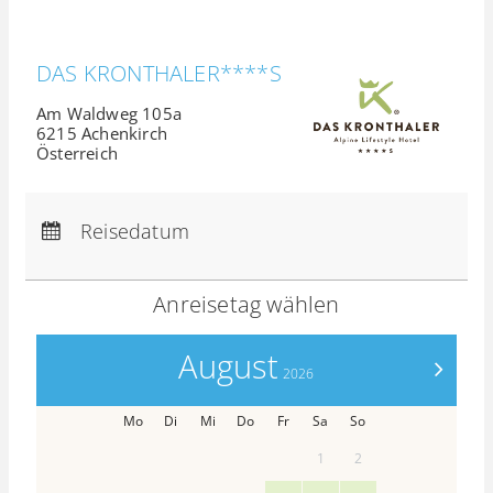
DAS KRONTHALER****S
Am Waldweg 105a
6215 Achenkirch
Österreich
Anreise:
keine Auswahl
Abreise:
keine Auswahl
Reisedatum
Übernachtungen:
0
Anreisetag wählen
August
>
2026
Mo
Di
Mi
Do
Fr
Sa
So
1
2