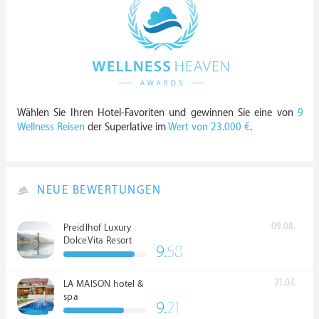
Wählen Sie Ihren Hotel-Favoriten und gewinnen Sie eine von
9
Wellness Reisen
der Superlative im
Wert von 23.000 €
.
NEUE BEWERTUNGEN
09.08.
Preidlhof Luxury
DolceVita Resort
9.
58
*****
21.07.
LA MAISON hotel &
spa
9.
21