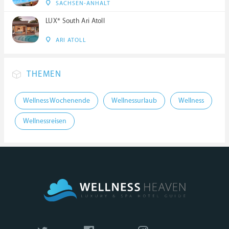
SACHSEN-ANHALT
LUX* South Ari Atoll
ARI ATOLL
THEMEN
Wellness Wochenende
Wellnessurlaub
Wellness
Wellnessreisen