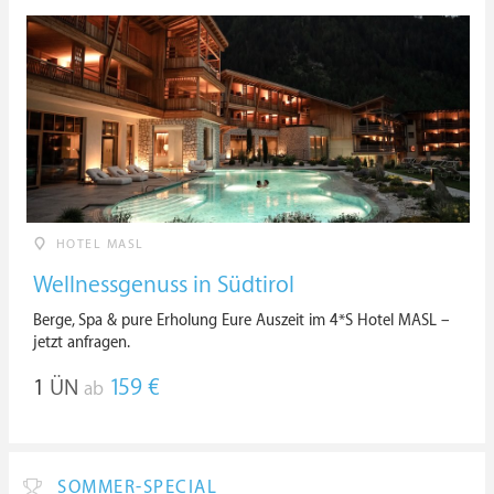
HOTEL MASL
Wellnessgenuss in Südtirol
Berge, Spa & pure Erholung Eure Auszeit im 4*S Hotel MASL –
jetzt anfragen.
1
ÜN
159 €
ab
SOMMER-SPECIAL