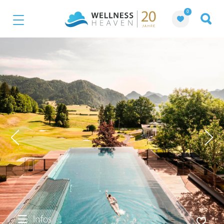
0
Infos