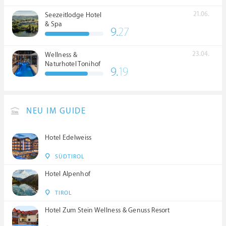
21.06.
Seezeitlodge Hotel
& Spa
9.
27
23.04.
Wellness &
Naturhotel Tonihof
9.
19
****S
NEU IM GUIDE
Hotel Edelweiss
SÜDTIROL
Hotel Alpenhof
TIROL
Hotel Zum Stein Wellness & Genuss Resort