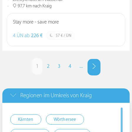
97.7 km nach Kraig
Stay more - save more
4 ÜN ab
226 €
57 € / ÜN
1
2
3
4
...
Regionen im Umkreis von Kraig
Kärnten
Wörthersee