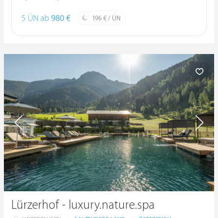
5 ÜN ab
980 €
196 € / ÜN
Lürzerhof - luxury.nature.spa