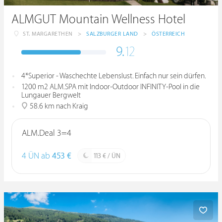
ALMGUT Mountain Wellness Hotel
ST. MARGARETHEN
>
SALZBURGER LAND
>
ÖSTERREICH
9.
12
4*Superior - Waschechte Lebenslust. Einfach nur sein dürfen.
1200 m2 ALM.SPA mit Indoor-Outdoor INFINITY-Pool in die
Lungauer Bergwelt
58.6 km nach Kraig
ALM.Deal 3=4
4 ÜN ab
453 €
113 € / ÜN