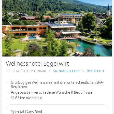
Wellnesshotel Eggerwirt
ST. MICHAEL IM LUNGAU
>
SALZBURGER LAND
>
ÖSTERREICH
Großzügiges Wellnessareal mit drei unterschiedlichen SPA-
Bereichen
Angepasst an verschiedene Wünsche & Bedürfnisse
63 km nach Kraig
Special Days 5=4