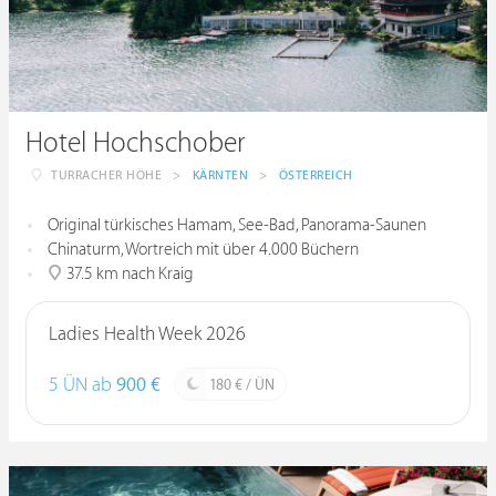
Hotel Hochschober
TURRACHER HÖHE
>
KÄRNTEN
>
ÖSTERREICH
Original türkisches Hamam, See-Bad, Panorama-Saunen
Chinaturm, Wortreich mit über 4.000 Büchern
37.5 km nach Kraig
Ladies Health Week 2026
5 ÜN ab
900 €
180 € / ÜN