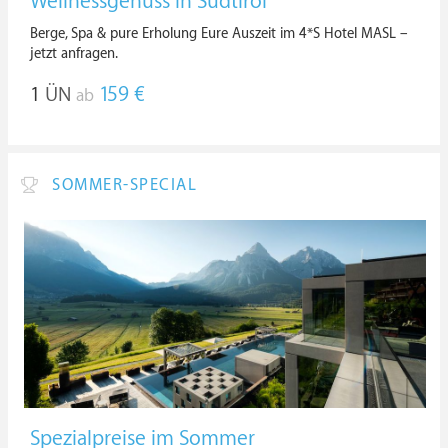
Wellnessgenuss in Südtirol
Berge, Spa & pure Erholung Eure Auszeit im 4*S Hotel MASL –
jetzt anfragen.
1
ÜN
159 €
ab
SOMMER-SPECIAL
Spezialpreise im Sommer