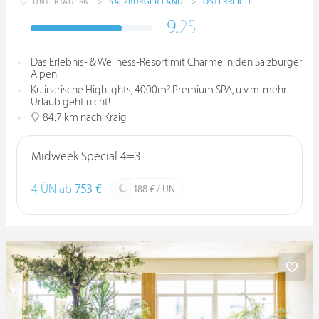
UNTERTAUERN
>
SALZBURGER LAND
>
ÖSTERREICH
9.
25
Das Erlebnis- & Wellness-Resort mit Charme in den Salzburger
Alpen
Kulinarische Highlights, 4000m² Premium SPA, u.v.m. mehr
Urlaub geht nicht!
84.7 km nach Kraig
Midweek Special 4=3
4 ÜN ab
753 €
188 € / ÜN