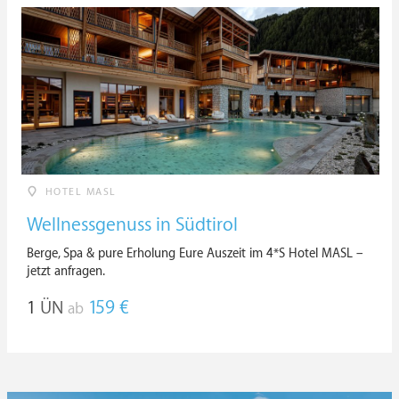
HOTEL MASL
Wellnessgenuss in Südtirol
Berge, Spa & pure Erholung Eure Auszeit im 4*S Hotel MASL –
jetzt anfragen.
1
ÜN
159 €
ab