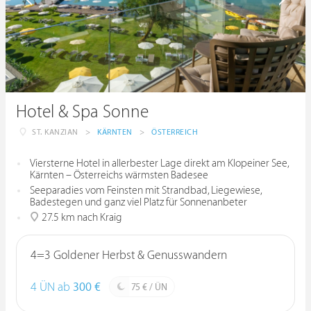
Hotel & Spa Sonne
ST. KANZIAN
>
KÄRNTEN
>
ÖSTERREICH
Viersterne Hotel in allerbester Lage direkt am Klopeiner See,
Kärnten – Österreichs wärmsten Badesee
Seeparadies vom Feinsten mit Strandbad, Liegewiese,
Badestegen und ganz viel Platz für Sonnenanbeter
27.5 km nach Kraig
4=3 Goldener Herbst & Genusswandern
4 ÜN ab
300 €
75 € / ÜN