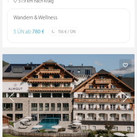
57.9 km nach Kraig
Wandern & Wellness
5 ÜN ab
780 €
156 € / ÜN