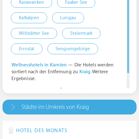
Karawanken
Faaker See
Kalkalpen
Lungau
Millstätter See
Steiermark
Ennstal
Sengsengebirge
Wellnesshotels in Kärnten
— Die Hotels werden
sortiert nach der Entfernung zu
Kraig
. Weitere
Ergebnisse:
9300 Frauenstein, Österreich | Kärnten
9311 Kraig, Österreich | Kärnten
Städte im Umkreis von Kraig
HOTEL DES MONATS