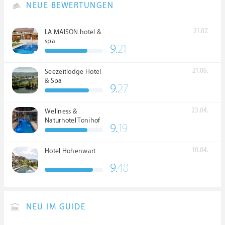
NEUE BEWERTUNGEN
21.07.
LA MAISON hotel &
spa
9.
21
21.06.
Seezeitlodge Hotel
& Spa
9.
27
23.04.
Wellness &
Naturhotel Tonihof
9.
19
****S
10.04.
Hotel Hohenwart
9.
48
NEU IM GUIDE