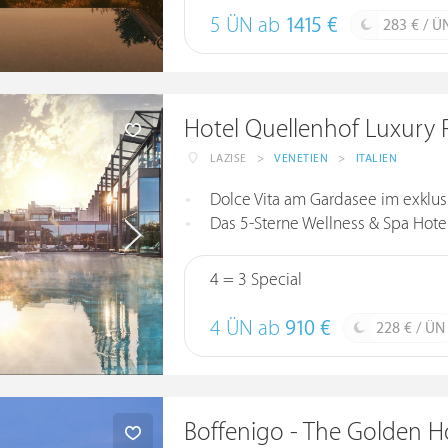
5 ÜN ab
1415 €
283 € / Ü
Hotel Quellenhof Luxury R
LAZISE
>
VENETIEN
>
ITALIEN
Dolce Vita am Gardasee im exklusi
Das 5-Sterne Wellness & Spa Hotel 
4 = 3 Special
4 ÜN ab
910 €
228 € / ÜN
Boffenigo - The Golden H