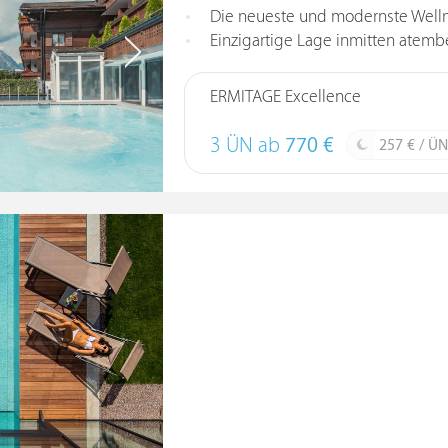
Die neueste und modernste Welln
Einzigartige Lage inmitten atemb
ERMITAGE Excellence
3 ÜN ab
770 €
257 € / ÜN