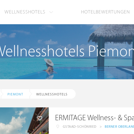
WELLNESSHOTELS
HOTELBEWERTUNGEN
ellnesshotels Piemo
PIEMONT
WELLNESSHOTELS
ERMITAGE Wellness- & Sp
GSTAAD-SCHÖNRIED
>
BERNER OBERLAN