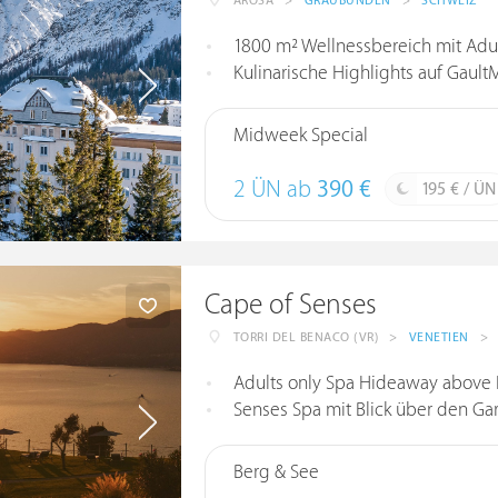
AROSA
>
GRAUBÜNDEN
>
SCHWEIZ
1800 m² Wellnessbereich mit Adul
Kulinarische Highlights auf Gault
Midweek Special
2 ÜN ab
390 €
195 € / ÜN
Cape of Senses
TORRI DEL BENACO (VR)
>
VENETIEN
>
Adults only Spa Hideaway above 
Senses Spa mit Blick über den Ga
Berg & See