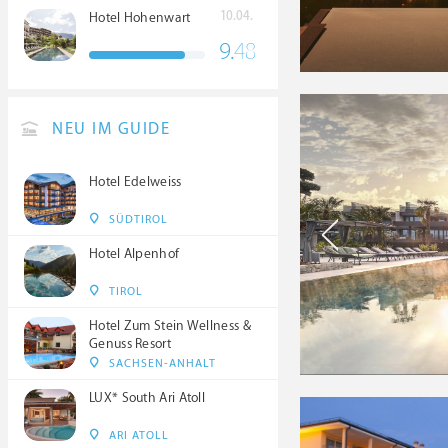
10.04.
Hotel Hohenwart
9.
48
NEU IM GUIDE
Hotel Edelweiss
SÜDTIROL
Hotel Alpenhof
TIROL
Hotel Zum Stein Wellness &
Genuss Resort
SACHSEN-ANHALT
LUX* South Ari Atoll
ARI ATOLL