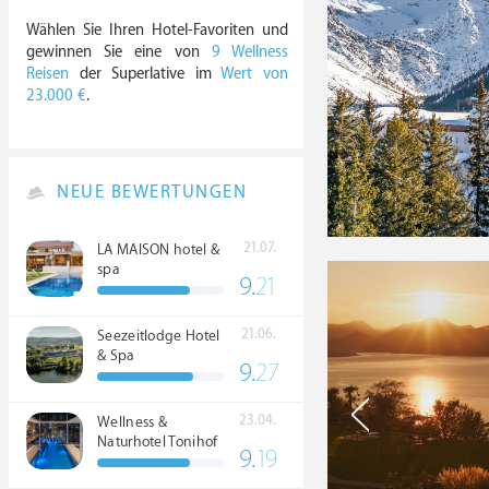
Wählen Sie Ihren Hotel-Favoriten und
gewinnen Sie eine von
9 Wellness
Reisen
der Superlative im
Wert von
23.000 €
.
NEUE BEWERTUNGEN
21.07.
LA MAISON hotel &
spa
9.
21
21.06.
Seezeitlodge Hotel
& Spa
9.
27
23.04.
Wellness &
Naturhotel Tonihof
9.
19
****S