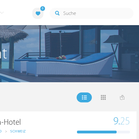
0
nt
9.
25
a-Hotel
D
>
SCHWEIZ