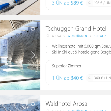
3 ÜN ab
589 €
196 € / ÜN
Tschuggen Grand Hotel
AROSA
>
GRAUBÜNDEN
>
SCHWEIZ
Wellnesshotel mit 5.000 qm Spa, v
Ski-in Ski-out & hoteleigene Ber
Superior Zimmer
1 ÜN ab
340 €
340 € / ÜN
Waldhotel Arosa