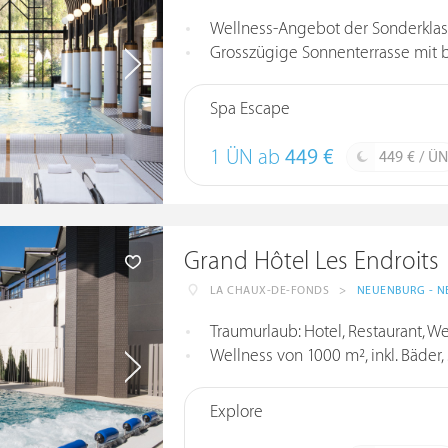
Wellness-Angebot der Sonderklas
Grosszügige Sonnenterrasse mit b
Spa Escape
1 ÜN ab
449 €
449 € / ÜN
Grand Hôtel Les Endroits
LA CHAUX-DE-FONDS
>
NEUENBURG - N
Traumurlaub: Hotel, Restaurant, Welln
Wellness von 1000 m², inkl. Bäder, S
Explore