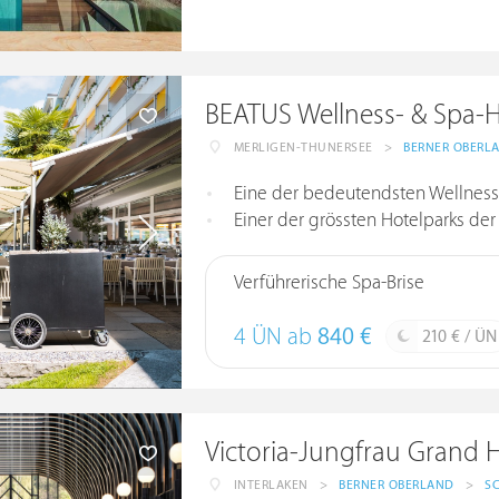
BEATUS Wellness- & Spa-H
MERLIGEN-THUNERSEE
>
BERNER OBERL
Eine der bedeutendsten Wellness
Einer der grössten Hotelparks de
Verführerische Spa-Brise
4 ÜN ab
840 €
210 € / ÜN
Victoria-Jungfrau Grand 
INTERLAKEN
>
BERNER OBERLAND
>
S