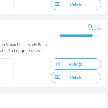
Details
9.
38
on Stararchitekt Mario Botta
gbahn "Tschuggen Express"
Anfrage
Details