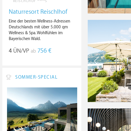
REISCHLHOF ****S
Naturresort Reischlhof
Eine der besten Wellness-Adressen
Deutschlands mit über 5.000 qm
Wellness & Spa. Wohlfühlen im
Bayerischen Wald.
4
ÜN/VP
756 €
ab
SOMMER-SPECIAL