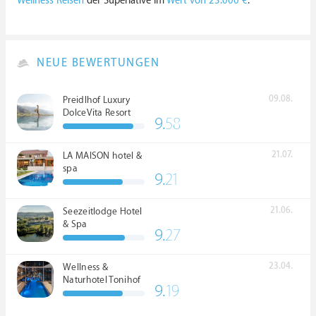
Wellness Reisen
der Superlative im
Wert von 23.000 €
.
NEUE BEWERTUNGEN
09.08.
Preidlhof Luxury
DolceVita Resort
9.
58
*****
21.07.
LA MAISON hotel &
spa
9.
21
21.06.
Seezeitlodge Hotel
& Spa
9.
27
23.04.
Wellness &
Naturhotel Tonihof
9.
19
****S