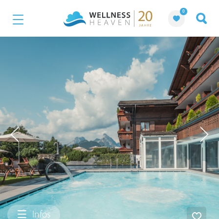
0
Infos