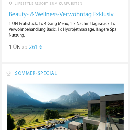
LIFESTYLE RESORT ZUM KURFÜRSTEN
Beauty- & Wellness-Verwöhntag Exklusiv
1 ÜN Frühstück, 1x 4 Gang Menü, 1 x Nachmittagssnack 1x
Verwöhnbehandlung Basic, 1x Hydrojetmassage, längere Spa
Nutzung.
1
ÜN
261 €
ab
SOMMER-SPECIAL