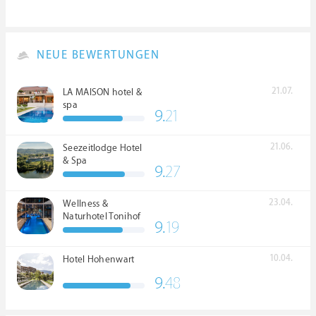
NEUE BEWERTUNGEN
21.07.
LA MAISON hotel &
spa
9.
21
21.06.
Seezeitlodge Hotel
& Spa
9.
27
23.04.
Wellness &
Naturhotel Tonihof
9.
19
****S
10.04.
Hotel Hohenwart
9.
48