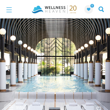
0
Infos