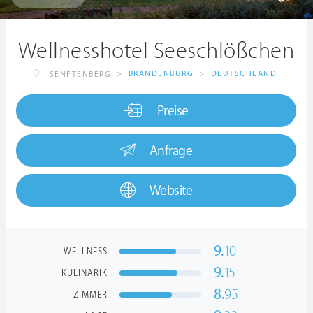
Wellnesshotel Seeschlößchen
>
BRANDENBURG
>
DEUTSCHLAND
SENFTENBERG
Preise
Anfrage
Website
9.
10
WELLNESS
9.
15
KULINARIK
8.
95
ZIMMER