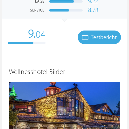
9.
22
LAGE
8.
78
SERVICE
9.
04
Testbericht
Wellnesshotel Bilder