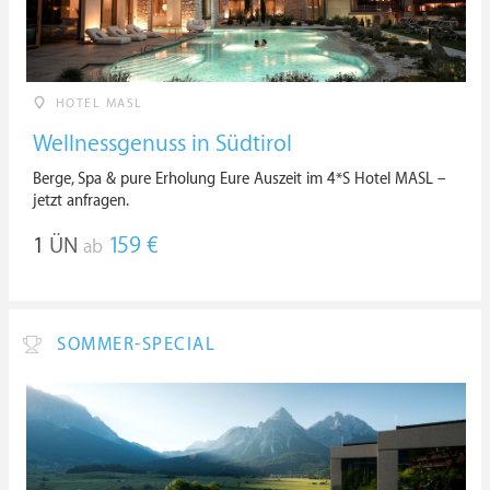
HOTEL MASL
Wellnessgenuss in Südtirol
Berge, Spa & pure Erholung Eure Auszeit im 4*S Hotel MASL –
jetzt anfragen.
1
ÜN
159 €
ab
SOMMER-SPECIAL