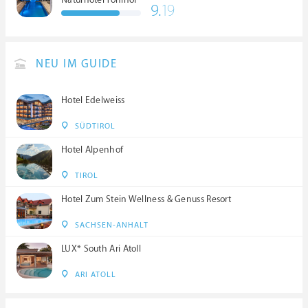
Naturhotel Tonihof
9.
19
****S
NEU IM GUIDE
Hotel Edelweiss
SÜDTIROL
Hotel Alpenhof
TIROL
Hotel Zum Stein Wellness & Genuss Resort
SACHSEN-ANHALT
LUX* South Ari Atoll
ARI ATOLL