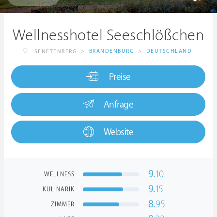
Wellnesshotel Seeschlößchen
>
BRANDENBURG
>
DEUTSCHLAND
SENFTENBERG
Preise
Anfrage
Website
9.
10
WELLNESS
9.
15
KULINARIK
8.
95
ZIMMER