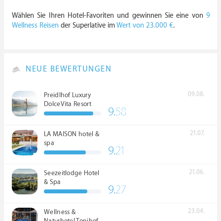
Wählen Sie Ihren Hotel-Favoriten und gewinnen Sie eine von
9
Wellness Reisen
der Superlative im
Wert von 23.000 €
.
NEUE BEWERTUNGEN
09.08.
Preidlhof Luxury
DolceVita Resort
9.
58
*****
21.07.
LA MAISON hotel &
spa
9.
21
21.06.
Seezeitlodge Hotel
& Spa
9.
27
23.04.
Wellness &