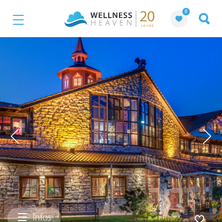
0
Infos