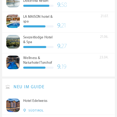
DolceVita Resort
9.
58
*****
21.07.
LA MAISON hotel &
spa
9.
21
21.06.
Seezeitlodge Hotel
& Spa
9.
27
23.04.
Wellness &
Naturhotel Tonihof
9.
19
****S
NEU IM GUIDE
Hotel Edelweiss
SÜDTIROL