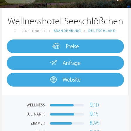
Wellnesshotel Seeschlößchen
>
BRANDENBURG
>
DEUTSCHLAND
SENFTENBERG
Preise
Anfrage
Website
9.
10
WELLNESS
9.
15
KULINARIK
8.
95
ZIMMER