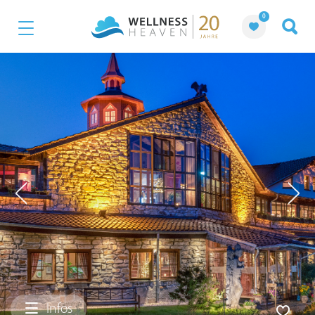
0
Infos