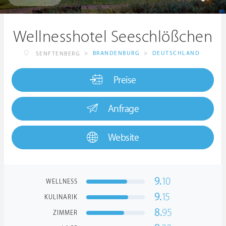
Wellnesshotel Seeschlößchen
>
BRANDENBURG
>
DEUTSCHLAND
SENFTENBERG
Preise
Anfrage
Website
9.
10
WELLNESS
9.
15
KULINARIK
8.
95
ZIMMER