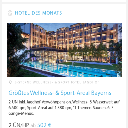
HOTEL DES MONATS
5-STERNE WELLNESS- & SPORTHOTEL JAGDHOF
Größtes Wellness- & Sport-Areal Bayerns
2 ÜN inkl. Jagdhof-Verwöhnpension, Wellness- & Wasserwelt auf
6.500 qm, Sport-Areal auf 1.380 qm, 11 Themen-Saunen, 6-7
Gänge-Menüs.
2
ÜN/HP
502 €
ab