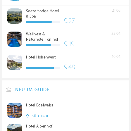
21.06.
Seezeitlodge Hotel
& Spa
9.
27
23.04.
Wellness &
Naturhotel Tonihof
9.
19
****S
10.04.
Hotel Hohenwart
9.
48
NEU IM GUIDE
Hotel Edelweiss
SÜDTIROL
Hotel Alpenhof