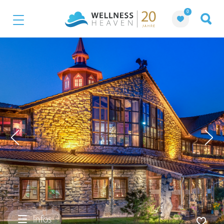
0
Infos