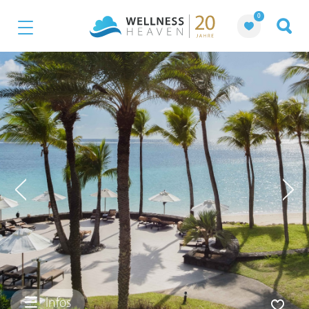
0
Infos