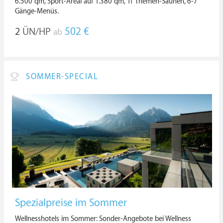
6.500 qm, Sport-Areal auf 1.380 qm, 11 Themen-Saunen, 6-7
Gänge-Menüs.
2
ÜN/HP
502 €
ab
SOMMER-SPECIAL
Spezialpreise im Sommer
Wellnesshotels im Sommer: Sonder-Angebote bei Wellness