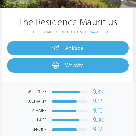
The Residence Mauritius
>
MAURITIUS
>
MAURITIUS
BELLE MARE
Anfrage
Website
9.
35
WELLNESS
9.
12
KULINARIK
9.
10
ZIMMER
9.
30
LAGE
9.
12
SERVICE