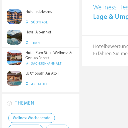
Wellness He
Hotel Edelweiss
Lage & Um
SÜDTIROL
Hotel Alpenhof
TIROL
Hotelbewertun
Hotel Zum Stein Wellness &
Erfahren Sie me
Genuss Resort
SACHSEN-ANHALT
LUX* South Ari Atoll
ARI ATOLL
THEMEN
Wellness Wochenende