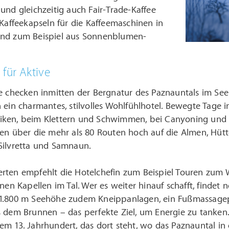
und gleichzeitig auch Fair-Trade-Kaffee
 Kaffeekapseln für die Kaffeemaschinen in
nd zum Beispiel aus Sonnenblumen-
 für Aktive
ve checken inmitten der Bergnatur des Paznauntals im See
 ein charmantes, stilvolles Wohlfühlhotel. Bewegte Tage 
ken, beim Klettern und Schwimmen, bei Canyoning und Raf
gen über die mehr als 80 Routen hoch auf die Almen, Hüt
Silvretta und Samnaun.
rten empfehlt die Hotelchefin zum Beispiel Touren zum W
inen Kapellen im Tal. Wer es weiter hinauf schafft, findet
1.800 m Seehöhe zudem Kneippanlagen, ein Fußmassagep
 dem Brunnen – das perfekte Ziel, um Energie zu tanken. 
m 13. Jahrhundert, das dort steht, wo das Paznauntal in 