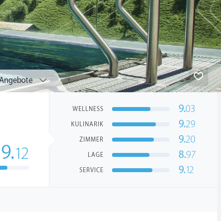
Angebote
9.
03
WELLNESS
9.
29
KULINARIK
9.
20
ZIMMER
9.
12
8.
97
LAGE
9.
12
SERVICE