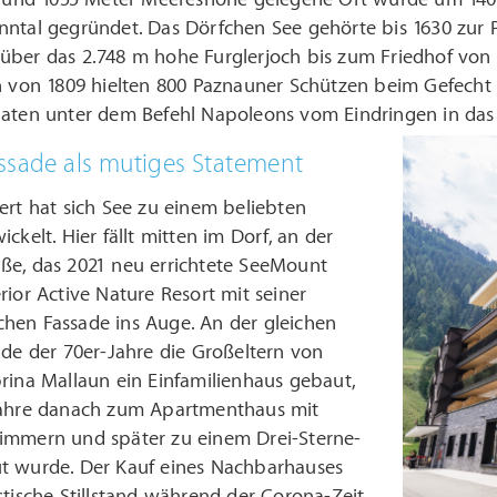
ntal gegründet. Das Dörfchen See gehörte bis 1630 zur P
über das 2.748 m hohe Furglerjoch bis zum Friedhof von S
n von 1809 hielten 800 Paznauner Schützen beim Gefecht i
daten unter dem Befehl Napoleons vom Eindringen in das
ssade als mutiges Statement
ert hat sich See zu einem beliebten
ckelt. Hier fällt mitten im Dorf, an der
ße, das 2021 neu errichtete SeeMount
rior Active Nature Resort mit seiner
hen Fassade ins Auge. An der gleichen
nde der 70er-Jahre die Großeltern von
rina Mallaun ein Einfamilienhaus gebaut,
Jahre danach zum Apartmenthaus mit
immern und später zu einem Drei-Sterne-
t wurde. Der Kauf eines Nachbarhauses
stische Stillstand während der Corona-Zeit