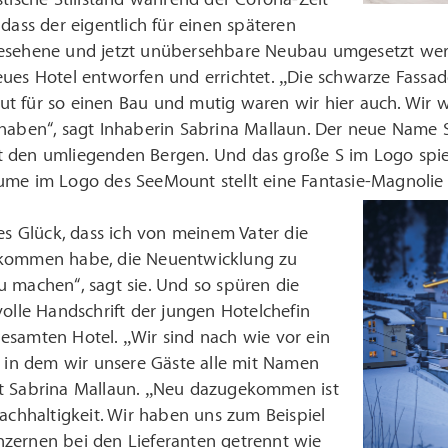
 dass der eigentlich für einen späteren
esehene und jetzt unübersehbare Neubau umgesetzt we
eues Hotel entworfen und errichtet. „Die schwarze Fassad
t für so einen Bau und mutig waren wir hier auch. Wir 
 haben“, sagt Inhaberin Sabrina Mallaun. Der neue Name 
 den umliegenden Bergen. Und das große S im Logo spie
me im Logo des SeeMount stellt eine Fantasie-Magnolie m
ßes Glück, dass ich von meinem Vater die
ekommen habe, die Neuentwicklung zu
 machen“, sagt sie. Und so spüren die
volle Handschrift der jungen Hotelchefin
esamten Hotel. „Wir sind nach wie vor ein
, in dem wir unsere Gäste alle mit Namen
t Sabrina Mallaun. „Neu dazugekommen ist
Nachhaltigkeit. Wir haben uns zum Beispiel
zernen bei den Lieferanten getrennt wie