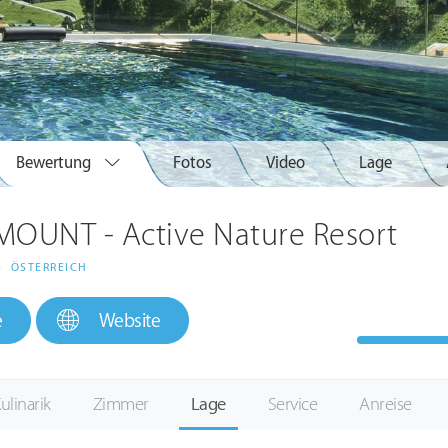
Bewertung
Fotos
Video
Lage
OUNT - Active Nature Resort
>
ÖSTERREICH
e
Website
ulinarik
Zimmer
Lage
Service
Anreise