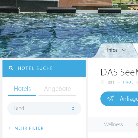
Infos
HOTEL SUCHE
DAS SeeM
>
TIROL
SEE
Hotels
Angebote
Anfrag
Land
Wellness
K
+
MEHR FILTER