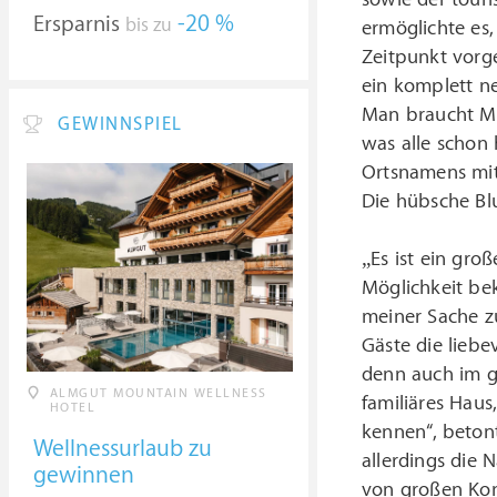
Ersparnis
-20 %
bis zu
ermöglichte es,
Zeitpunkt vorg
ein komplett n
Man braucht Mu
GEWINNSPIEL
was alle schon
Ortsnamens mit
Die hübsche Blu
„Es ist ein gro
Möglichkeit b
meiner Sache zu
Gäste die liebe
denn auch im g
ALMGUT MOUNTAIN WELLNESS
familiäres Haus
HOTEL
kennen“, beton
Wellnessurlaub zu
allerdings die 
gewinnen
von großen Kon