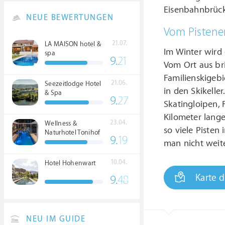
Eisenbahnbrück
NEUE BEWERTUNGEN
Vom Pistenen
21.07.
LA MAISON hotel &
Im Winter wird 
spa
9.
21
Vom Ort aus br
Familienskigebi
21.06.
Seezeitlodge Hotel
in den Skikelle
& Spa
9.
27
Skatingloipen, 
Kilometer lang
23.04.
Wellness &
so viele Pisten
Naturhotel Tonihof
9.
19
****S
man nicht weite
10.04.
Hotel Hohenwart
Karte 
9.
48
NEU IM GUIDE