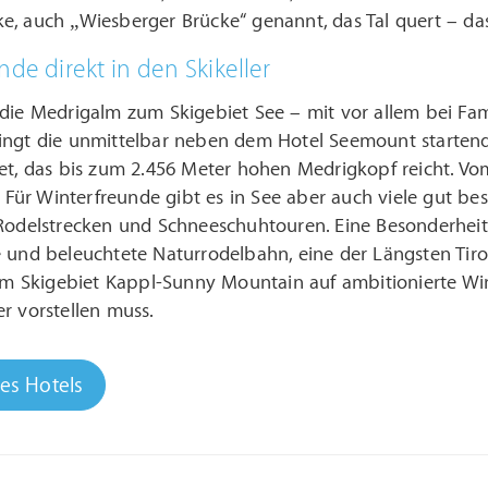
e, auch „Wiesberger Brücke“ genannt, das Tal quert – d
de direkt in den Skikeller
die Medrigalm zum Skigebiet See – mit vor allem bei Fami
ingt die unmittelbar neben dem Hotel Seemount starten
et, das bis zum 2.456 Meter hohen Medrigkopf reicht. Vo
r. Für Winterfreunde gibt es in See aber auch viele gut b
Rodelstrecken und Schneeschuhtouren. Eine Besonderheit 
e und beleuchtete Naturrodelbahn, eine der Längsten Ti
 im Skigebiet Kappl-Sunny Mountain auf ambitionierte Wint
r vorstellen muss.
des Hotels