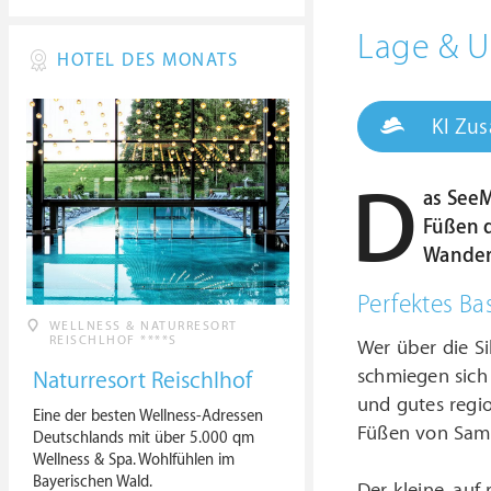
Lage &
HOTEL DES MONATS
KI Zu
D
as SeeM
Füßen d
Wandere
Perfektes Ba
WELLNESS & NATURRESORT
REISCHLHOF ****S
Wer über die Si
schmiegen sich
Naturresort Reischlhof
und gutes regio
Eine der besten Wellness-Adressen
Füßen von Samn
Deutschlands mit über 5.000 qm
Wellness & Spa. Wohlfühlen im
Bayerischen Wald.
Der kleine, au