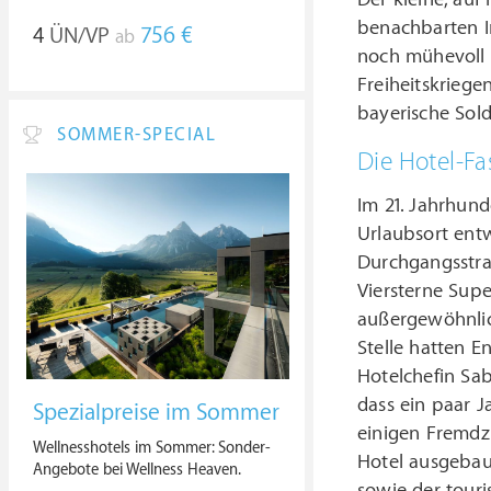
benachbarten In
4
ÜN/VP
756 €
ab
noch mühevoll 
Freiheitskriege
bayerische Sol
SOMMER-SPECIAL
Die Hotel-Fa
Im 21. Jahrhund
Urlaubsort entwi
Durchgangsstra
Viersterne Supe
außergewöhnlic
Stelle hatten E
Hotelchefin Sab
dass ein paar 
Spezialpreise im Sommer
einigen Fremdz
Wellnesshotels im Sommer: Sonder-
Hotel ausgebau
Angebote bei Wellness Heaven.
sowie der touri