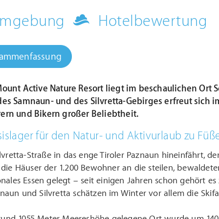
 Umgebung
Hotelbewertung
sammenfassung
ount Active Nature Resort liegt im beschaulichen Ort 
es Samnaun- und des Silvretta-Gebirges erfreut sich 
rn und Bikern großer Beliebtheit.
sislager für den Natur- und Aktivurlaub zu Fü
lvretta-Straße in das enge Tiroler Paznaun hineinfährt, d
 die Häuser der 1.200 Bewohner an die steilen, bewaldet
nales Essen gelegt – seit einigen Jahren schon gehört e
aun und Silvretta schätzen im Winter vor allem die Ski
f rund 1055 Meter Meereshöhe gelegene Ort wurde um 140