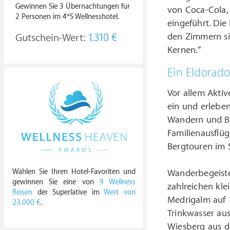
Gewinnen Sie 3 Übernachtungen für
von Coca-Cola, 
2 Personen im 4*S Wellnesshotel.
eingeführt. Die
den Zimmern si
Gutschein-Wert:
1.310 €
Kernen.“
Ein Eldorado
Vor allem Akti
ein und erleben
Wandern und Bi
Familienausflü
Bergtouren im 
Wählen Sie Ihren Hotel-Favoriten und
Wanderbegeiste
gewinnen Sie eine von
9 Wellness
zahlreichen kle
Reisen
der Superlative im
Wert von
Medrigalm auf 
23.000 €
.
Trinkwasser aus
Wiesberg aus de