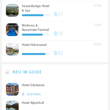
21.06.
Seezeitlodge Hotel
& Spa
9.
27
23.04.
Wellness &
Naturhotel Tonihof
9.
19
****S
10.04.
Hotel Hohenwart
9.
48
NEU IM GUIDE
Hotel Edelweiss
SÜDTIROL
Hotel Alpenhof