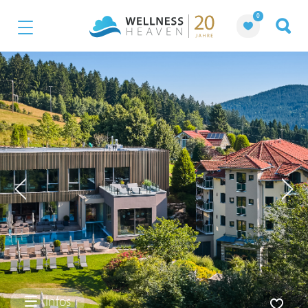
0
Infos