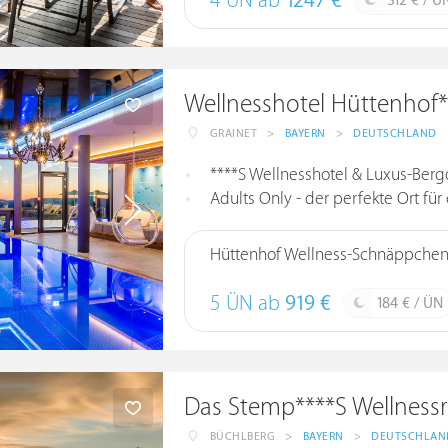
4 ÜN ab
1247 €
312 € / Ü
Wellnesshotel Hüttenhof*
GRAINET
>
BAYERN
>
DEUTSCHLAND
****S Wellnesshotel & Luxus-Berg
Adults Only - der perfekte Ort für
Hüttenhof Wellness-Schnäppche
5 ÜN ab
919 €
184 € / ÜN
Das Stemp****S Wellnessr
BÜCHLBERG
>
BAYERN
>
DEUTSCHLAN