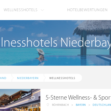
WELLNESSHOTELS
HOTELBEWERTUNGEN
lnesshotels Niederba
LAND
NIEDERBAYERN
WELLNESSHOTELS
5-Sterne Wellness- & Spo
RÖHRNBACH
>
BAYERN
>
DEUTSCHLA