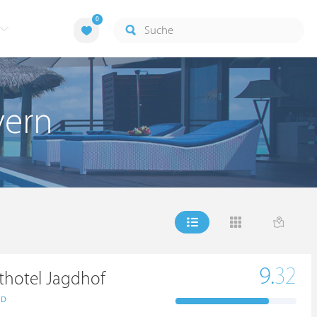
0
yern
9.
32
rthotel Jagdhof
ND