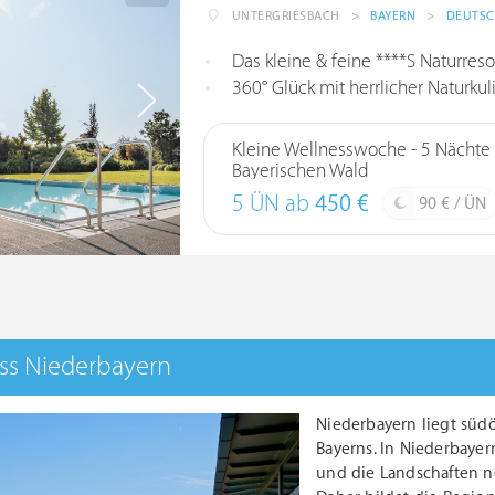
UNTERGRIESBACH
>
BAYERN
>
DEUTS
Das kleine & feine ****S Naturres
360° Glück mit herrlicher Naturk
Kleine Wellnesswoche - 5 Nächte 
Bayerischen Wald
5 ÜN ab
450 €
90 € / ÜN
ss Niederbayern
Niederbayern liegt südö
Bayerns. In Niederbayer
und die Landschaften no