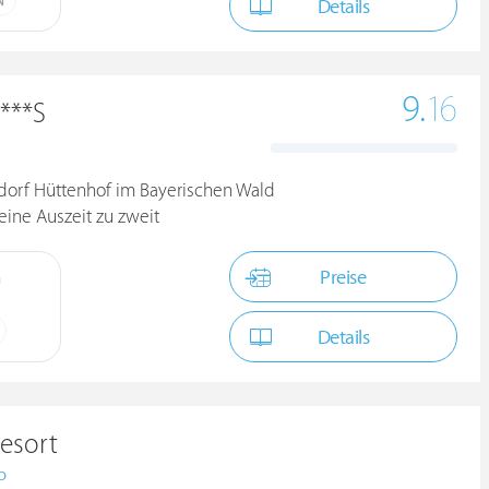
N
Details
9.
16
***S
dorf Hüttenhof im Bayerischen Wald
 eine Auszeit zu zweit
Preise
n
Details
esort
D