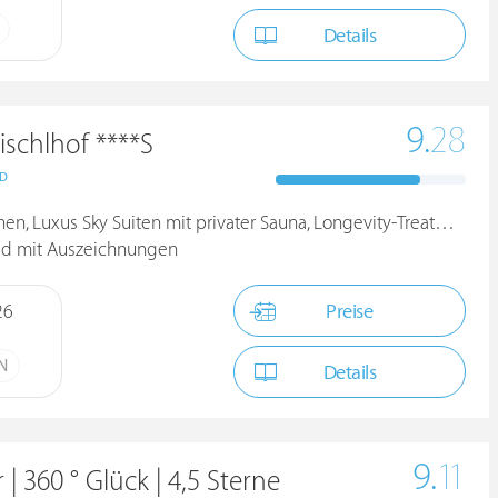
Details
9.
28
ischlhof ****S
ND
, Luxus Sky Suiten mit privater Sauna, Longevity-Treatments
ld mit Auszeichnungen
Preise
26
N
Details
9.
11
 360 ° Glück | 4,5 Sterne