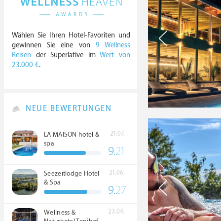
Wählen Sie Ihren Hotel-Favoriten und
gewinnen Sie eine von
9 Wellness
Reisen
der Superlative im
Wert von
23.000 €
.
NEUE BEWERTUNGEN
21.07.
LA MAISON hotel &
spa
9.
21
21.06.
Seezeitlodge Hotel
& Spa
9.
27
23.04.
Wellness &