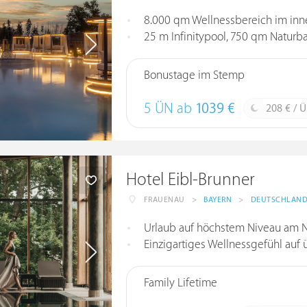
8.000 qm Wellnessbereich im in
25 m Infinitypool, 750 qm Naturb
Bonustage im Stemp
5 ÜN ab
1039 €
208 € / 
Hotel Eibl-Brunner
FRAUENAU
>
BAYERN
>
DEUTSCHLAN
Urlaub auf höchstem Niveau am N
Einzigartiges Wellnessgefühl auf
Family Lifetime