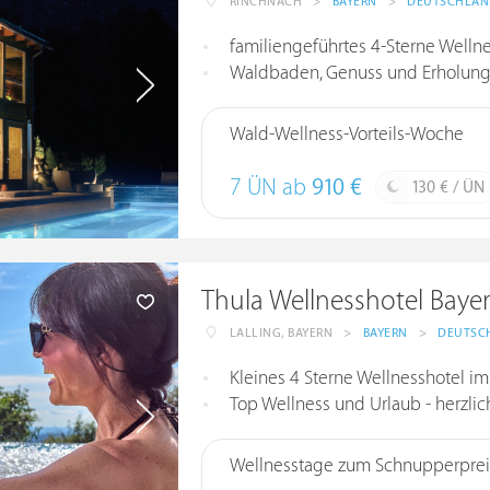
RINCHNACH
>
BAYERN
>
DEUTSCHLA
familiengeführtes 4-Sterne Wellne
Waldbaden, Genuss und Erholung,
Wald-Wellness-Vorteils-Woche
7 ÜN ab
910 €
130 € / ÜN
Thula Wellnesshotel Baye
LALLING, BAYERN
>
BAYERN
>
DEUTSC
Kleines 4 Sterne Wellnesshotel im Bay
Top Wellness und Urlaub - herzlich un
Wellnesstage zum Schnupperprei