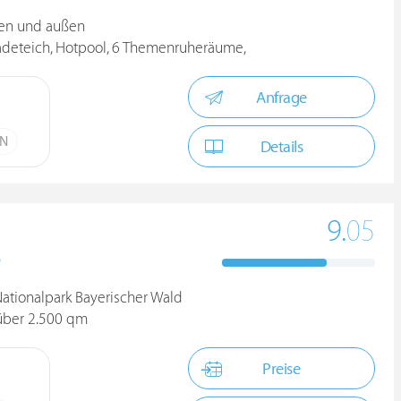
nen und außen
adeteich, Hotpool, 6 Themenruheräume,
Anfrage
ÜN
Details
9.
05
D
ationalpark Bayerischer Wald
 über 2.500 qm
Preise