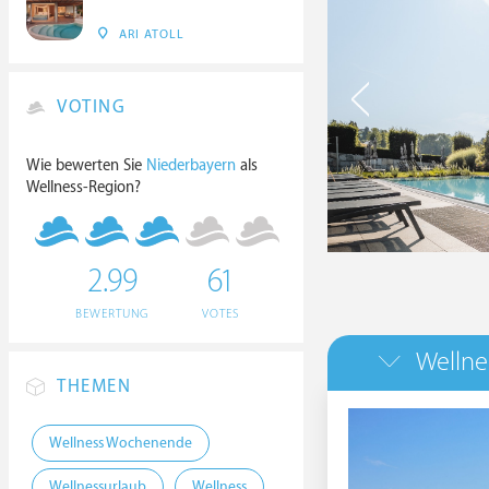
ARI ATOLL
VOTING
Wie bewerten Sie
Niederbayern
als
Wellness-Region?
2.99
61
BEWERTUNG
VOTES
Wellne
THEMEN
Wellness Wochenende
Wellnessurlaub
Wellness