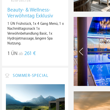
KURFÜRSTEN
Beauty- & Wellness-
Verwöhntag Exklusiv
1 ÜN Frühstück, 1x 4 Gang Menü, 1 x
Nachmittagssnack 1x
Verwöhnbehandlung Basic, 1x
Hydrojetmassage, längere Spa
Nutzung.
1
ÜN
261 €
ab
SOMMER-SPECIAL