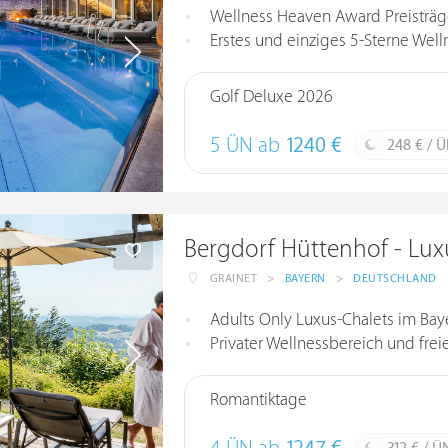
Wellness Heaven Award Preisträger
Erstes und einziges 5-Sterne Well
Golf Deluxe 2026
5 ÜN ab
1240 €
248 € / 
Bergdorf Hüttenhof - Lux
GRAINET
>
BAYERN
>
DEUTSCHLAND
Adults Only Luxus-Chalets im Bay
Privater Wellnessbereich und fre
Romantiktage