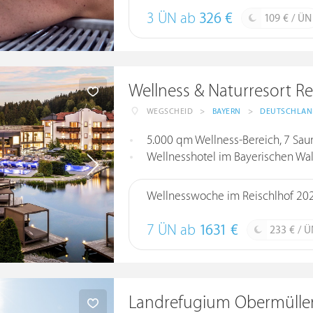
3 ÜN ab
326 €
109 € / ÜN
Wellness & Naturresort Re
WEGSCHEID
>
BAYERN
>
DEUTSCHLA
5.000 qm Wellness-Bereich, 7 Saunen
Wellnesshotel im Bayerischen Wa
Wellnesswoche im Reischlhof 20
7 ÜN ab
1631 €
233 € / Ü
Landrefugium Obermüller |