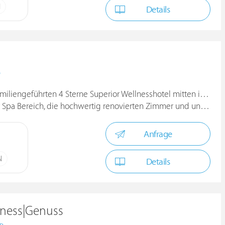
N
Details
D
iliengeführten 4 Sterne Superior Wellnesshotel mitten im Bayeri
Bereich, die hochwertig renovierten Zimmer und unseren neuen Re
Anfrage
N
Details
lness|Genuss