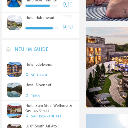
Naturhotel Tonihof
9.
19
****S
10.04.
Hotel Hohenwart
9.
48
NEU IM GUIDE
Hotel Edelweiss
SÜDTIROL
Hotel Alpenhof
TIROL
Hotel Zum Stein Wellness &
Genuss Resort
SACHSEN-ANHALT
LUX* South Ari Atoll