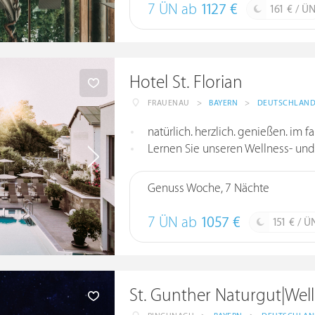
7 ÜN ab
1127 €
161 € / Ü
Hotel St. Florian
FRAUENAU
>
BAYERN
>
DEUTSCHLAN
natürlich. herzlich. genießen. im fam
Lernen Sie unseren Wellness- und Spa 
Genuss Woche, 7 Nächte
7 ÜN ab
1057 €
151 € / Ü
St. Gunther Naturgut|Wel