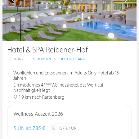
Hotel & SPA Reibener-Hof
KONZELL
>
BAYERN
>
DEUTSCHLAND
Wohlfühlen und Entspannen im Adults Only Hotel ab 15
Jahren
Ein modernes 4**** Wellnesshotel, das Wert auf
Nachhaltigkeit legt
1.9 km nach Rattenberg
Wellness-Auszeit 2026
5 ÜN ab
785 €
157 € / ÜN