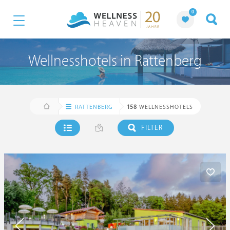
0
Wellnesshotels in Rattenberg
RATTENBERG
158
WELLNESSHOTELS
FILTER