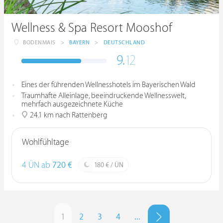
Wellness & Spa Resort Mooshof
BODENMAIS
>
BAYERN
>
DEUTSCHLAND
9.
12
Eines der führenden Wellnesshotels im Bayerischen Wald
Traumhafte Alleinlage, beeindruckende Wellnesswelt,
mehrfach ausgezeichnete Küche
24.1 km nach Rattenberg
Wohlfühltage
4 ÜN ab
720 €
180 € / ÜN
1
2
3
4
...