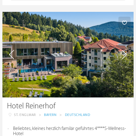
Hotel Reinerhof
ST. ENGLMAR
>
BAYERN
>
DEUTSCHLAND
Beliebtes, kleines herzlich familär geführtes 4****S-Wellness-
Hotel