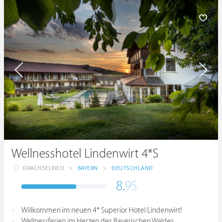
Wellnesshotel Lindenwirt 4*S
DRACHSELRIED
>
BAYERN
>
DEUTSCHLAND
8.
95
Willkommen im neuen 4* Superior Hotel Lindenwirt!
Wellnessferien im Herzen des Bayerischen Waldes