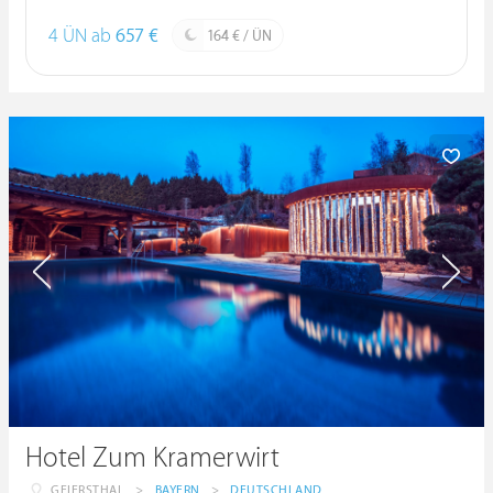
4 ÜN ab
657 €
164 € / ÜN
Hotel Zum Kramerwirt
GEIERSTHAL
>
BAYERN
>
DEUTSCHLAND