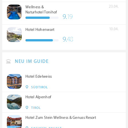
23.04.
Wellness &
Naturhotel Tonihof
9.
19
****S
10.04.
Hotel Hohenwart
9.
48
NEU IM GUIDE
Hotel Edelweiss
SÜDTIROL
Hotel Alpenhof
TIROL
Hotel Zum Stein Wellness & Genuss Resort