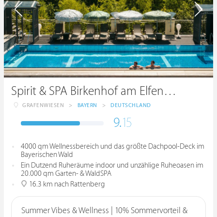
Spirit & SPA Birkenhof am Elfenhain ****S
GRAFENWIESEN
>
BAYERN
>
DEUTSCHLAND
9.
15
4000 qm Wellnessbereich und das größte Dachpool-Deck im
Bayerischen Wald
Ein Dutzend Ruheräume indoor und unzählige Ruheoasen im
20.000 qm Garten- & WaldSPA
16.3 km nach Rattenberg
Summer Vibes & Wellness | 10% Sommervorteil &