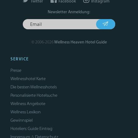
Twitter
Facebook
Instagram
Newsletter Anmeldung:
© 2006-2026
Wellness Heaven Hotel Guide
SERVICE
Presse
Wellnesshotel Karte
Die besten Wellnesshotels
Personalisierte Hotelsuche
Wellness Angebote
Wellness Lexikon
Gewinnspiel
Hoteliers: Guide Eintrag
Impressum
Datenschutz
&