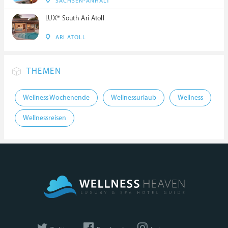
SACHSEN-ANHALT
LUX* South Ari Atoll
ARI ATOLL
THEMEN
Wellness Wochenende
Wellnessurlaub
Wellness
Wellnessreisen