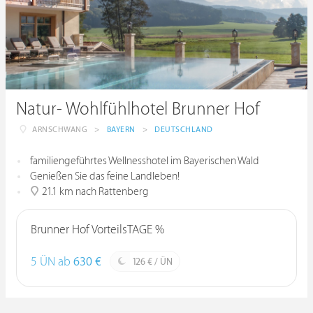
Natur- Wohlfühlhotel Brunner Hof
ARNSCHWANG
>
BAYERN
>
DEUTSCHLAND
familiengeführtes Wellnesshotel im Bayerischen Wald
Genießen Sie das feine Landleben!
21.1 km nach Rattenberg
Brunner Hof VorteilsTAGE %
5 ÜN ab
630 €
126 € / ÜN