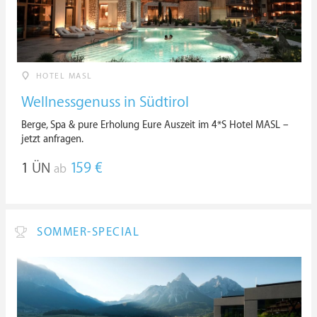
HOTEL MASL
Wellnessgenuss in Südtirol
Berge, Spa & pure Erholung Eure Auszeit im 4*S Hotel MASL –
jetzt anfragen.
1
ÜN
159 €
ab
SOMMER-SPECIAL