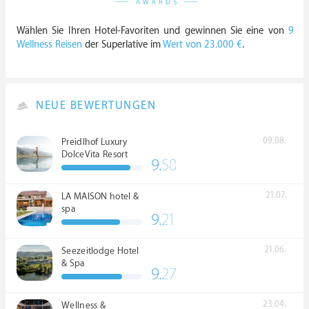
Wählen Sie Ihren Hotel-Favoriten und gewinnen Sie eine von
9
Wellness Reisen
der Superlative im
Wert von 23.000 €
.
NEUE BEWERTUNGEN
09.08.
Preidlhof Luxury
DolceVita Resort
9.
58
*****
21.07.
LA MAISON hotel &
spa
9.
21
21.06.
Seezeitlodge Hotel
& Spa
9.
27
23.04.
Wellness &