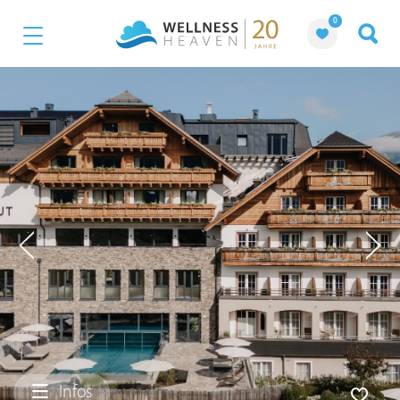
0
Infos