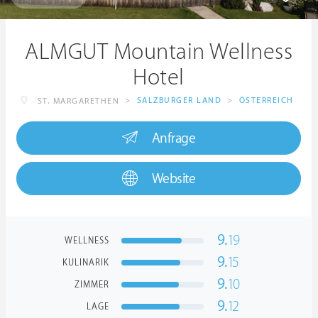
ALMGUT Mountain Wellness
Hotel
>
SALZBURGER LAND
>
ÖSTERREICH
ST. MARGARETHEN
Anfrage
Website
9.
19
WELLNESS
9.
15
KULINARIK
9.
10
ZIMMER
9.
12
LAGE