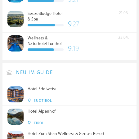
21.06.
Seezeitlodge Hotel
& Spa
9.
27
23.04.
Wellness &
Naturhotel Tonihof
9.
19
****S
NEU IM GUIDE
Hotel Edelweiss
SÜDTIROL
Hotel Alpenhof
TIROL
Hotel Zum Stein Wellness & Genuss Resort