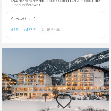
1200 m2 ALM.SPA mit Indoor-Outdoor INFINITY-Pool in die
Lungauer Bergwelt
ALM.Deal 3=4
4 ÜN ab
453 €
113 € / ÜN