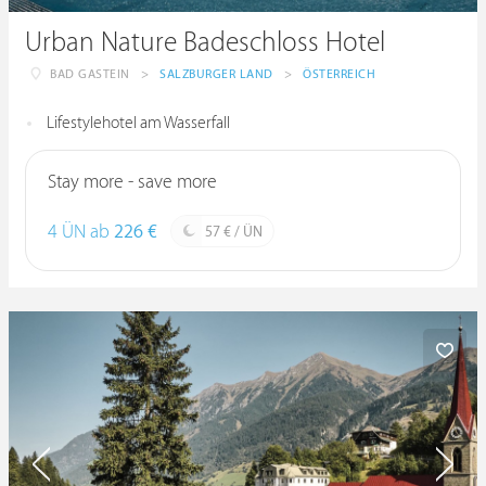
Urban Nature Badeschloss Hotel
BAD GASTEIN
>
SALZBURGER LAND
>
ÖSTERREICH
Lifestylehotel am Wasserfall
Stay more - save more
4 ÜN ab
226 €
57 € / ÜN