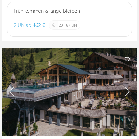
Früh kommen & lange bleiben
2 ÜN ab
462 €
231 € / ÜN