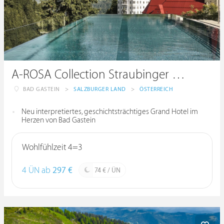
A-ROSA Collection Straubinger Grand Hotel
BAD GASTEIN
>
SALZBURGER LAND
>
ÖSTERREICH
Neu interpretiertes, geschichtsträchtiges Grand Hotel im
Herzen von Bad Gastein
Wohlfühlzeit 4=3
4 ÜN ab
297 €
74 € / ÜN