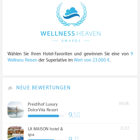
Wählen Sie Ihren Hotel-Favoriten und gewinnen Sie eine von
9
Wellness Reisen
der Superlative im
Wert von 23.000 €
.
NEUE BEWERTUNGEN
09.08.
Preidlhof Luxury
DolceVita Resort
9.
58
*****
21.07.
LA MAISON hotel &
spa
9.
21