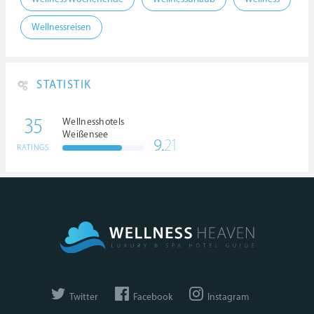
Wellnessreisen
STATISTIK
35
Wellnesshotels
Weißensee
9.
21
RATINGS
Twitter
Facebook
Instagram