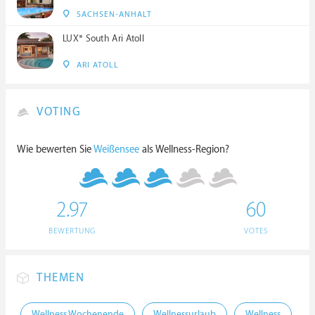
SACHSEN-ANHALT
LUX* South Ari Atoll
ARI ATOLL
VOTING
Wie bewerten Sie
Weißensee
als Wellness-Region?
2.97
60
BEWERTUNG
VOTES
THEMEN
Wellness Wochenende
Wellnessurlaub
Wellness