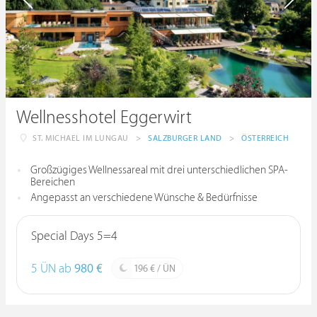
Wellnesshotel Eggerwirt
ST. MICHAEL IM LUNGAU
>
SALZBURGER LAND
>
ÖSTERREICH
Großzügiges Wellnessareal mit drei unterschiedlichen SPA-
Bereichen
Angepasst an verschiedene Wünsche & Bedürfnisse
Special Days 5=4
5 ÜN ab
980 €
196 € / ÜN