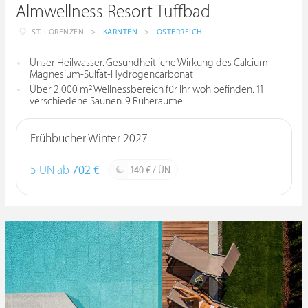
Almwellness Resort Tuffbad
ST. LORENZEN
>
KÄRNTEN
>
ÖSTERREICH
Unser Heilwasser. Gesundheitliche Wirkung des Calcium-
Magnesium-Sulfat-Hydrogencarbonat
Über 2.000 m² Wellnessbereich für Ihr wohlbefinden. 11
verschiedene Saunen. 9 Ruheräume.
Frühbucher Winter 2027
5 ÜN ab
702 €
140 € / ÜN