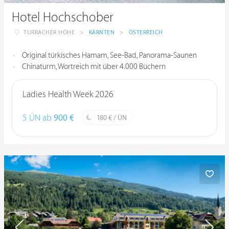
Hotel Hochschober
TURRACHER HÖHE
>
KÄRNTEN
>
ÖSTERREICH
Original türkisches Hamam, See-Bad, Panorama-Saunen
Chinaturm, Wortreich mit über 4.000 Büchern
Ladies Health Week 2026
5 ÜN ab
900 €
180 € / ÜN