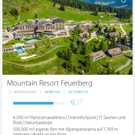
Mountain Resort Feuerberg
BODENSDORF
>
KÄRNTEN
>
ÖSTERREICH
9.
37
4.500 m² Panoramawellness | Unendlichpool | 11 Saunen und
Pools | Naturbadesee
500.000 m² eigene Alm mit Alpenpanorama auf 1.769 m
Seehöhe | direkt an der Piste