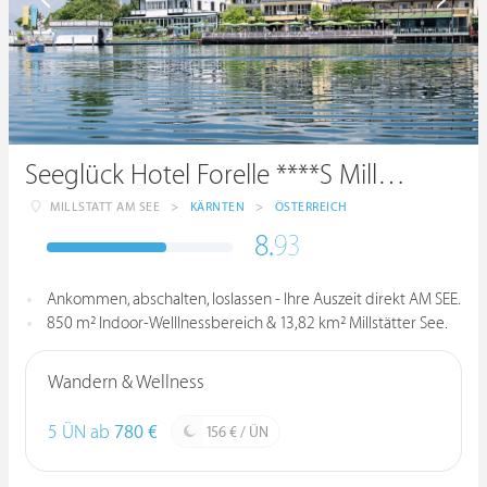
Seeglück Hotel Forelle ****S Millstatt
MILLSTATT AM SEE
>
KÄRNTEN
>
ÖSTERREICH
8.
93
Ankommen, abschalten, loslassen - Ihre Auszeit direkt AM SEE.
850 m² Indoor-Welllnessbereich & 13,82 km² Millstätter See.
Wandern & Wellness
5 ÜN ab
780 €
156 € / ÜN