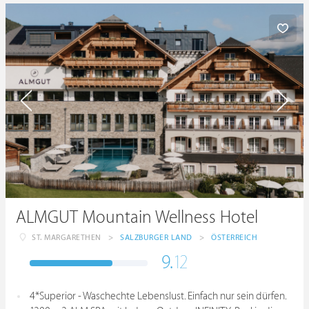
ALMGUT Mountain Wellness Hotel
ST. MARGARETHEN
>
SALZBURGER LAND
>
ÖSTERREICH
9.
12
4*Superior - Waschechte Lebenslust. Einfach nur sein dürfen.