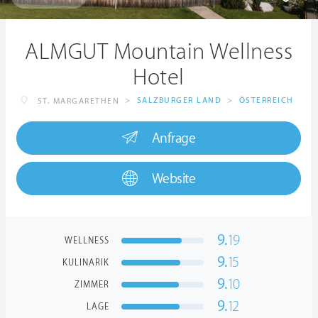
ALMGUT Mountain Wellness
Hotel
>
SALZBURGER LAND
>
ÖSTERREICH
ST. MARGARETHEN
Anfrage
Website
9.
19
WELLNESS
9.
15
KULINARIK
9.
10
ZIMMER
9.
12
LAGE