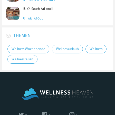
SACHSEN-ANHALT
LUX* South Ari Atoll
ARI ATOLL
THEMEN
Wellness Wochenende
Wellnessurlaub
Wellness
Wellnessreisen