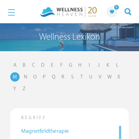
0
Wellness Lexikon
A
B
C
D
E
F
G
H
I
J
K
L
M
N
O
P
Q
R
S
T
U
V
W
X
Y
Z
BEGRIFF
Magnetfeldtherapie