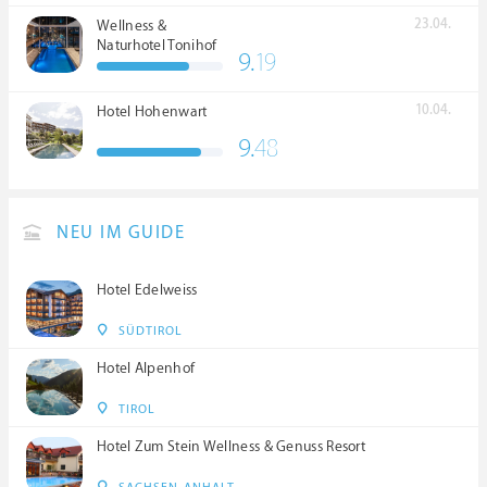
23.04.
Wellness &
Naturhotel Tonihof
9.
19
****S
10.04.
Hotel Hohenwart
9.
48
NEU IM GUIDE
Hotel Edelweiss
SÜDTIROL
Hotel Alpenhof
TIROL
Hotel Zum Stein Wellness & Genuss Resort