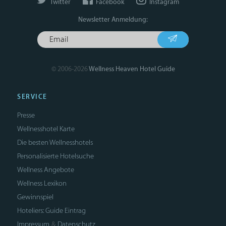
Twitter
Facebook
Instagram
Newsletter Anmeldung:
© 2006-2026
Wellness Heaven Hotel Guide
SERVICE
Presse
Wellnesshotel Karte
Die besten Wellnesshotels
Personalisierte Hotelsuche
Wellness Angebote
Wellness Lexikon
Gewinnspiel
Hoteliers: Guide Eintrag
Impressum
Datenschutz
&