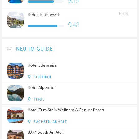
9.
19
****S
10.04.
Hotel Hohenwart
9.
48
NEU IM GUIDE
Hotel Edelweiss
SÜDTIROL
Hotel Alpenhof
TIROL
Hotel Zum Stein Wellness & Genuss Resort
SACHSEN-ANHALT
LUX* South Ari Atoll