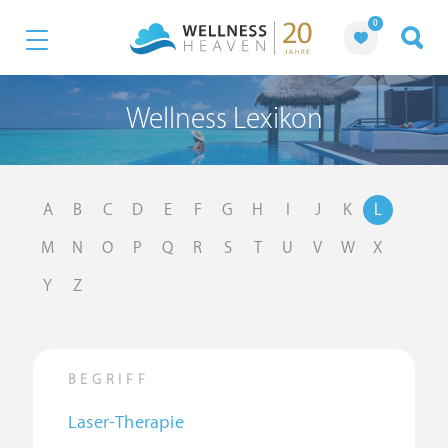
0
Wellness Lexikon
A
B
C
D
E
F
G
H
I
J
K
L
M
N
O
P
Q
R
S
T
U
V
W
X
Y
Z
BEGRIFF
Laser-Therapie