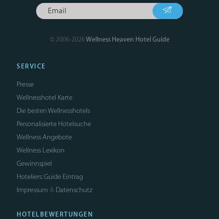
© 2006-2026
Wellness Heaven Hotel Guide
SERVICE
Presse
Wellnesshotel Karte
Die besten Wellnesshotels
Personalisierte Hotelsuche
Wellness Angebote
Wellness Lexikon
Gewinnspiel
Hoteliers: Guide Eintrag
Impressum
Datenschutz
&
HOTELBEWERTUNGEN